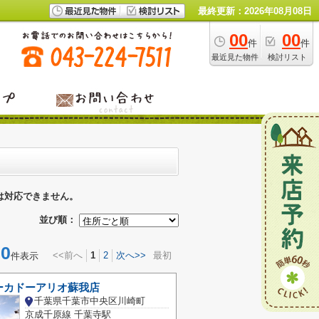
最終更新：2026年08月08日
00
00
件
件
最近見た物件
検討リスト
は対応できません。
並び順：
0
<<前へ
1
2
次へ>>
最初
件表示
ーカドーアリオ蘇我店
千葉県千葉市中央区川崎町
京成千原線 千葉寺駅