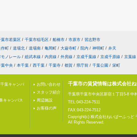
千葉市若葉区
/
千葉市稲毛区
/
船橋市
/
市原市
/
習志野市
矢作町
/
道場北
/
道場南
/
亀岡町
/
大巌寺町
/
院内
/
神明町
/
弁天
市モノレール
/
総武本線
/
内房線
/
外房線
/
京成千葉線
/
京成千原線
/
京葉線
千葉中央
/
本千葉
/
西千葉
/
千葉寺
/
都賀
/
県庁前
/
千葉公園
/
栄町
千葉市の賃貸情報は株式会社ね
西千葉キャンパ
お問い合わせ
スタッフ紹介
千葉県千葉市中央区新宿１丁目5-8 中村
鼻キャンパス
周辺施設
TEL:043-224-7511
お客様の声
FAX:043-224-7512
Copyright(c) 株式会社ねいばーふっど
All Rights Reserved.