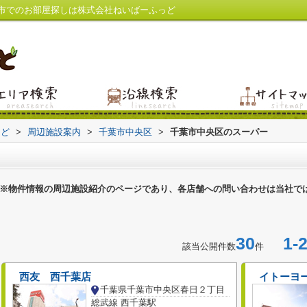
市でのお部屋探しは株式会社ねいばーふっど
っど
>
周辺施設案内
>
千葉市中央区
>
千葉市中央区のスーパー
※物件情報の周辺施設紹介のページであり、各店舗への問い合わせは当社で
30
1-2
該当公開件数
件
西友 西千葉店
イトーヨ
千葉県千葉市中央区春日２丁目
総武線 西千葉駅