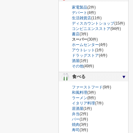
家電製品
(2件)
デパート
(4件)
生活雑貨店
(11件)
ディスカウントショップ
(15件)
コンビニエンスストア
(94件)
書店
(3件)
スーパー
(30件)
ホームセンター
(4件)
アウトレット
(1件)
ドラッグストア
(4件)
酒屋
(1件)
その他
(49件)
食べる
ファーストフード
(9件)
和風料理
(3件)
ラーメン
(8件)
イタリア料理
(7件)
居酒屋
(1件)
弁当
(2件)
バー
(1件)
焼肉
(3件)
寿司
(3件)