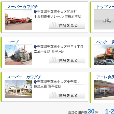
スーパーカワグチ
トップマー
千葉県千葉市中央区問屋町
千葉都市モノレール 市役所前駅
コープ
ベルク 
千葉県千葉市中央区登戸４丁目
京成千葉線 西登戸駅
スーパー カワグチ
アコレ弁
千葉県千葉市中央区東千葉２丁目
総武本線 東千葉駅
30
1-2
該当公開件数
件