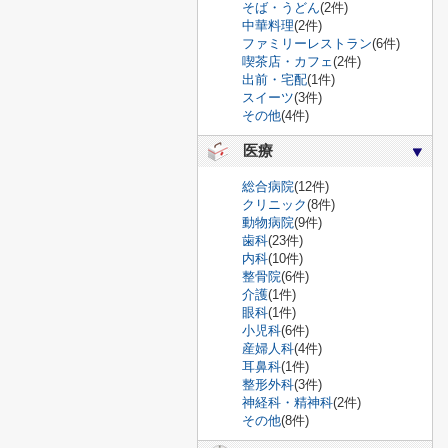
そば・うどん
(2件)
中華料理
(2件)
ファミリーレストラン
(6件)
喫茶店・カフェ
(2件)
出前・宅配
(1件)
スイーツ
(3件)
その他
(4件)
医療
総合病院
(12件)
クリニック
(8件)
動物病院
(9件)
歯科
(23件)
内科
(10件)
整骨院
(6件)
介護
(1件)
眼科
(1件)
小児科
(6件)
産婦人科
(4件)
耳鼻科
(1件)
整形外科
(3件)
神経科・精神科
(2件)
その他
(8件)