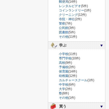
郵便局
(14件)
レンタルビデオ
(5件)
コインランドリー
(1件)
クリーニング
(12件)
寺院・神社
(2件)
警察
(7件)
公民館
(3件)
図書館
(5件)
その他
(11件)
学ぶ
小学校
(11件)
専門学校
(10件)
高校
(9件)
予備校
(2件)
保育園
(14件)
幼稚園
(12件)
カルチャースクール
(1件)
中学校
(6件)
大学
(2件)
塾
(8件)
その他
(1件)
買う