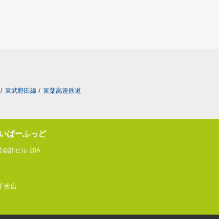
/
東武野田線
/
東葉高速鉄道
いばーふっど
会計ビル 20A
 千葉店