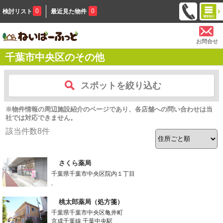
0
0
検討リスト
最近見た物件
お問合せ
千葉市中央区のその他
スポットを絞り込む
※物件情報の周辺施設紹介のページであり、各店舗への問い合わせは当
社では対応できません。
該当件数
8
件
さくら薬局
千葉県千葉市中央区院内１丁目
-
桃太郎薬局（処方箋）
千葉県千葉市中央区亀井町
京成千葉線 千葉中央駅