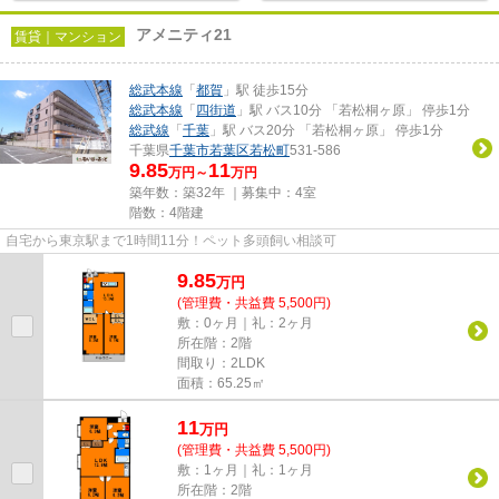
アメニティ21
賃貸｜マンション
総武本線
「
都賀
」駅 徒歩15分
総武本線
「
四街道
」駅 バス10分 「若松桐ヶ原」 停歩1分
総武線
「
千葉
」駅 バス20分 「若松桐ヶ原」 停歩1分
千葉県
千葉市若葉区
若松町
531-586
9.85
11
万円～
万円
築年数：築32年 ｜募集中：
4室
階数：4階建
自宅から東京駅まで1時間11分！ペット多頭飼い相談可
9.85
万
円
(管理費・共益費 5,500円)
敷：0ヶ月｜礼：2ヶ月
所在階：2階
間取り：2LDK
面積：65.25㎡
11
万
円
(管理費・共益費 5,500円)
敷：1ヶ月｜礼：1ヶ月
所在階：2階