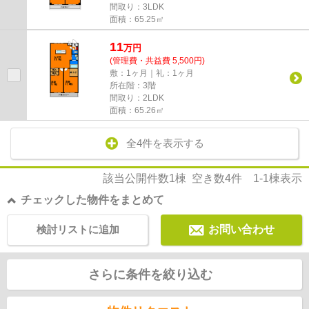
間取り：3LDK
面積：65.25㎡
11
万
円
(管理費・共益費 5,500円)
敷：1ヶ月｜礼：1ヶ月
所在階：3階
間取り：2LDK
面積：65.26㎡
全4件を表示する
該当公開件数
1
棟 空き数
4
件
1-1
棟表示
チェックした物件をまとめて
検討リストに追加
お問い合わせ
さらに条件を絞り込む