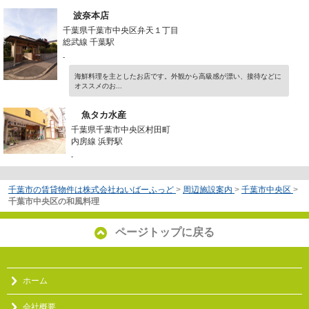
波奈本店
千葉県千葉市中央区弁天１丁目
総武線 千葉駅
-
海鮮料理を主としたお店です。外観から高級感が漂い、接待などに
オススメのお...
魚タカ水産
千葉県千葉市中央区村田町
内房線 浜野駅
-
千葉市の賃貸物件は株式会社ねいばーふっど
>
周辺施設案内
>
千葉市中央区
>
千葉市中央区の和風料理
ページトップに戻る
ホーム
会社概要