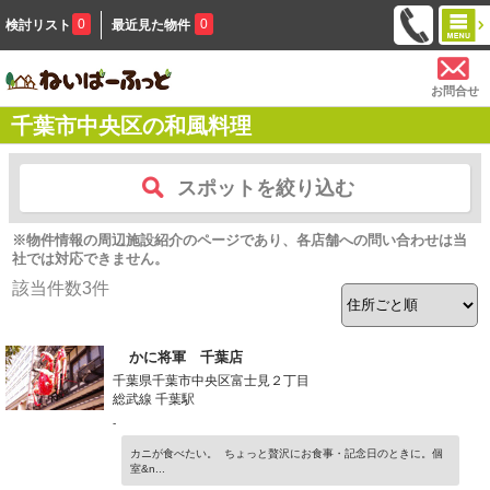
0
0
検討リスト
最近見た物件
お問合せ
千葉市中央区の和風料理
スポットを絞り込む
※物件情報の周辺施設紹介のページであり、各店舗への問い合わせは当
社では対応できません。
該当件数
3
件
かに将軍 千葉店
千葉県千葉市中央区富士見２丁目
総武線 千葉駅
-
カニが食べたい。 ちょっと贅沢にお食事・記念日のときに。個
室&n...