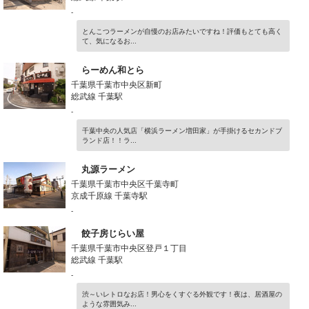
-
とんこつラーメンが自慢のお店みたいですね！評価もとても高く
て、気になるお...
らーめん和とら
千葉県千葉市中央区新町
総武線 千葉駅
-
千葉中央の人気店「横浜ラーメン増田家」が手掛けるセカンドブ
ランド店！！ラ...
丸源ラーメン
千葉県千葉市中央区千葉寺町
京成千原線 千葉寺駅
-
餃子房じらい屋
千葉県千葉市中央区登戸１丁目
総武線 千葉駅
-
渋～いレトロなお店！男心をくすぐる外観です！夜は、居酒屋の
ような雰囲気み...