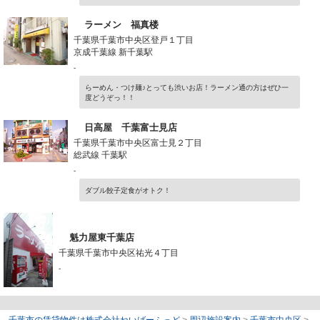
ラーメン 福真楼
千葉県千葉市中央区登戸１丁目
京成千葉線 新千葉駅
-
らーめん・つけ麺♪とっても渋いお店！ラーメン通の方はぜひ一
度どうぞっ！！
日高屋 千葉富士見店
千葉県千葉市中央区富士見２丁目
総武線 千葉駅
-
ダブル餃子定食がオトク！
魁力屋東千葉店
千葉県千葉市中央区祐光４丁目
-
千葉市の賃貸物件は株式会社ねいばーふっど
>
周辺施設案内
>
千葉市中央区
>