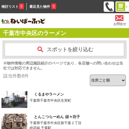
0
0
検討リスト
最近見た物件
お問合せ
千葉市中央区のラーメン
スポットを絞り込む
※物件情報の周辺施設紹介のページであり、各店舗への問い合わせは当
社では対応できません。
該当件数
8
件
くるまやラーメン
千葉県千葉市中央区生実町
-
とんこつらーめん 頑々坊子
千葉県千葉市中央区新千葉２丁目
総武線 千葉駅