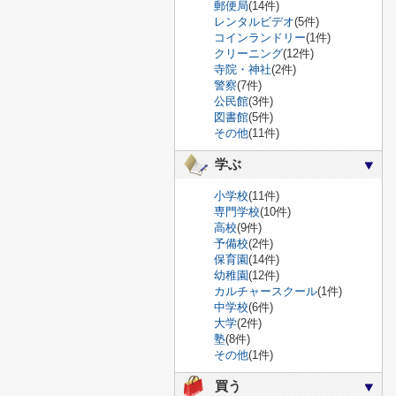
郵便局
(14件)
レンタルビデオ
(5件)
コインランドリー
(1件)
クリーニング
(12件)
寺院・神社
(2件)
警察
(7件)
公民館
(3件)
図書館
(5件)
その他
(11件)
学ぶ
小学校
(11件)
専門学校
(10件)
高校
(9件)
予備校
(2件)
保育園
(14件)
幼稚園
(12件)
カルチャースクール
(1件)
中学校
(6件)
大学
(2件)
塾
(8件)
その他
(1件)
買う