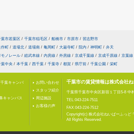
千葉市若葉区
/
千葉市稲毛区
/
船橋市
/
市原市
/
習志野市
矢作町
/
道場北
/
道場南
/
亀岡町
/
大巌寺町
/
院内
/
神明町
/
弁天
市モノレール
/
総武本線
/
内房線
/
外房線
/
京成千葉線
/
京成千原線
/
京葉線
千葉中央
/
本千葉
/
西千葉
/
千葉寺
/
都賀
/
県庁前
/
千葉公園
/
栄町
千葉市の賃貸情報は株式会社ね
西千葉キャンパ
お問い合わせ
スタッフ紹介
千葉県千葉市中央区新宿１丁目5-8 中村
鼻キャンパス
周辺施設
TEL:043-224-7511
お客様の声
FAX:043-224-7512
Copyright(c) 株式会社ねいばーふっど
All Rights Reserved.