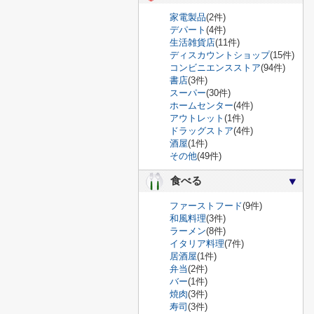
家電製品
(2件)
デパート
(4件)
生活雑貨店
(11件)
ディスカウントショップ
(15件)
コンビニエンスストア
(94件)
書店
(3件)
スーパー
(30件)
ホームセンター
(4件)
アウトレット
(1件)
ドラッグストア
(4件)
酒屋
(1件)
その他
(49件)
食べる
ファーストフード
(9件)
和風料理
(3件)
ラーメン
(8件)
イタリア料理
(7件)
居酒屋
(1件)
弁当
(2件)
バー
(1件)
焼肉
(3件)
寿司
(3件)