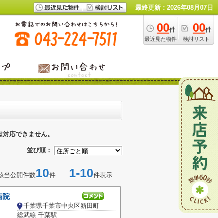
最終更新：2026年08月07日
00
00
件
件
最近見た物件
検討リスト
は対応できません。
並び順：
10
1-10
該当公開件数
件
件表示
病院
千葉県千葉市中央区新田町
総武線 千葉駅