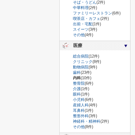
そば・うどん
(2件)
中華料理
(2件)
ファミリーレストラン
(6件)
喫茶店・カフェ
(2件)
出前・宅配
(1件)
スイーツ
(3件)
その他
(4件)
医療
総合病院
(12件)
クリニック
(8件)
動物病院
(9件)
歯科
(23件)
内科
(10件)
整骨院
(6件)
介護
(1件)
眼科
(1件)
小児科
(6件)
産婦人科
(4件)
耳鼻科
(1件)
整形外科
(3件)
神経科・精神科
(2件)
その他
(8件)