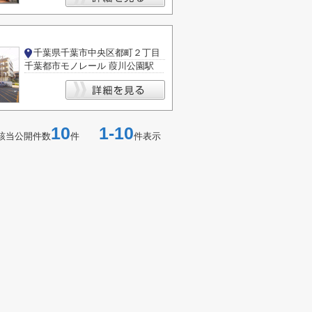
千葉県千葉市中央区都町２丁目
千葉都市モノレール 葭川公園駅
10
1-10
該当公開件数
件
件表示