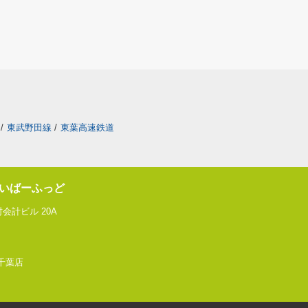
/
東武野田線
/
東葉高速鉄道
いばーふっど
会計ビル 20A
 千葉店