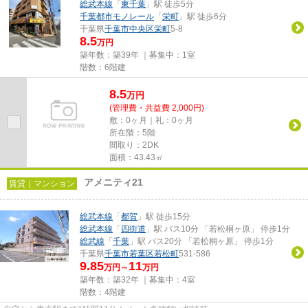
総武本線
「
東千葉
」駅 徒歩5分
千葉都市モノレール
「
栄町
」駅 徒歩6分
千葉県
千葉市中央区
栄町
5-8
8.5
万円
築年数：築39年 ｜募集中：
1室
階数：6階建
8.5
万
円
(管理費・共益費 2,000円)
敷：0ヶ月｜礼：0ヶ月
所在階：5階
間取り：2DK
面積：43.43㎡
アメニティ21
賃貸｜マンション
総武本線
「
都賀
」駅 徒歩15分
総武本線
「
四街道
」駅 バス10分 「若松桐ヶ原」 停歩1分
総武線
「
千葉
」駅 バス20分 「若松桐ヶ原」 停歩1分
千葉県
千葉市若葉区
若松町
531-586
9.85
11
万円～
万円
築年数：築32年 ｜募集中：
4室
階数：4階建