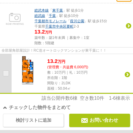
総武本線
「
東千葉
」駅 徒歩1分
総武線
「
千葉
」駅 徒歩10分
千葉都市モノレール
「
葭川公園
」駅 徒歩15分
千葉県
千葉市中央区
要町
2-3
13.2
万円
築年数：築1年未満 ｜募集中：
1室
階数：5階建
全部屋角部屋設計！RC造オートロックマンションが東千葉に！！
13.2
万
円
(管理費・共益費 6,000円)
敷：10万円｜礼：10万円
所在階：1階
間取り：2LDK
面積：50.04㎡
該当公開件数
6
棟 空き数
10
件
1-6
棟表示
チェックした物件をまとめて
検討リストに追加
お問い合わせ