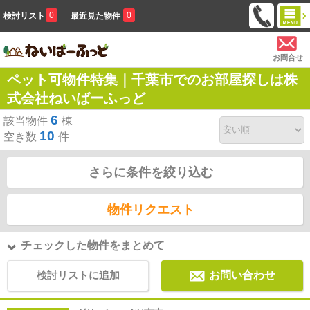
0
0
検討リスト
最近見た物件
お問合せ
ペット可物件特集｜千葉市でのお部屋探しは株
式会社ねいばーふっど
6
該当物件
棟
10
空き数
件
さらに条件を絞り込む
物件リクエスト
チェックした物件をまとめて
検討リストに追加
お問い合わせ