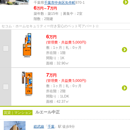
千葉県
千葉市中央区
矢作町
870-1
6
7
万円～
万円
築年数：築15年 ｜募集中：
2室
階数：2階建
セコム・ホームセキュリティー付き安心のペット可アパート☆
6
万
円
(管理費・共益費 5,000円)
敷：1ヶ月｜礼：0ヶ月
所在階：1階
間取り：1K
面積：32.90㎡
7
万
円
(管理費・共益費 5,000円)
敷：1ヶ月｜礼：0ヶ月
所在階：2階
間取り：1LDK
面積：42.37㎡
ルエール中正
賃貸｜マンション
総武線
「
千葉
」駅 徒歩9分