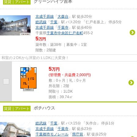
グリーンハイツ吉本
賃貸｜アパート
京成千原線
「
大森台
」駅 徒歩20分
総武線
「
千葉
」駅 バス20分 「仁戸名坂上」 停歩5分
京成千原線
「
千葉寺
」駅 徒歩40分
千葉県
千葉市中央区
仁戸名町
455-2
5
万円
築年数：築38年 ｜募集中：
1室
階数：2階建
和室の２DKから洋室の１LDKに大変身！
5
万
円
(管理費・共益費 2,000円)
敷：0ヶ月｜礼：0ヶ月
所在階：2階
間取り：1LDK
面積：39.74㎡
ポチハウス
賃貸｜アパート
総武線
「
千葉
」駅 バス15分 「矢作台」 停歩1分
京成千原線
「
千葉寺
」駅 徒歩23分
千葉都市モノレール
「
県庁前
」駅 徒歩25分