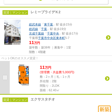
レミープライデＫ2
賃貸｜マンション
総武本線
「
東千葉
」駅 徒歩15分
総武線
「
千葉
」駅 徒歩19分
京成千葉線
「
千葉中央
」駅 徒歩17分
千葉県
千葉市中央区
東本町
5-7
11
万円
築年数：築38年 ｜募集中：
1室
階数：4階建
ペットOKのオススメ賃貸！
11
万
円
(管理費・共益費 5,000円)
敷：2ヶ月｜礼：1ヶ月
所在階：2階
間取り：2LDK
面積：62.40㎡
エクサスタチオ
賃貸｜マンション