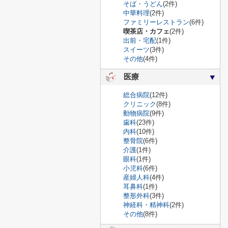
そば・うどん
(2件)
中華料理
(2件)
ファミリーレストラン
(6件)
喫茶店・カフェ
(2件)
出前・宅配
(1件)
スイーツ
(3件)
その他
(4件)
医療
総合病院
(12件)
クリニック
(8件)
動物病院
(9件)
歯科
(23件)
内科
(10件)
整骨院
(6件)
介護
(1件)
眼科
(1件)
小児科
(6件)
産婦人科
(4件)
耳鼻科
(1件)
整形外科
(3件)
神経科・精神科
(2件)
その他
(8件)