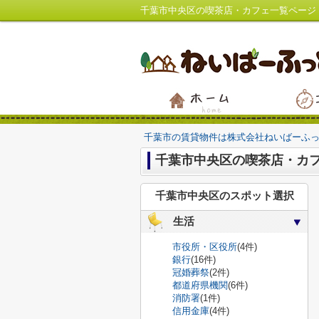
千葉市中央区の喫茶店・カフェ一覧ページ
千葉市の賃貸物件は株式会社ねいばーふ
千葉市中央区の喫茶店・カ
千葉市中央区のスポット選択
生活
市役所・区役所
(4件)
銀行
(16件)
冠婚葬祭
(2件)
都道府県機関
(6件)
消防署
(1件)
信用金庫
(4件)