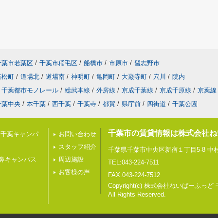
千葉市若葉区
/
千葉市稲毛区
/
船橋市
/
市原市
/
習志野市
若松町
/
道場北
/
道場南
/
神明町
/
亀岡町
/
大巌寺町
/
穴川
/
院内
千葉都市モノレール
/
総武本線
/
外房線
/
京成千葉線
/
京成千原線
/
京葉線
千葉中央
/
本千葉
/
西千葉
/
千葉寺
/
都賀
/
県庁前
/
四街道
/
千葉公園
千葉市の賃貸情報は株式会社ね
西千葉キャンパ
お問い合わせ
スタッフ紹介
千葉県千葉市中央区新宿１丁目5-8 中村
鼻キャンパス
周辺施設
TEL:043-224-7511
お客様の声
FAX:043-224-7512
Copyright(c) 株式会社ねいばーふっど
All Rights Reserved.