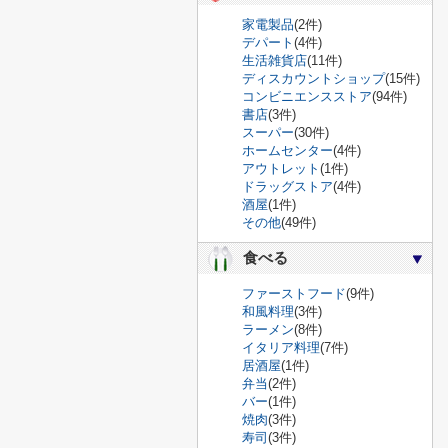
家電製品
(2件)
デパート
(4件)
生活雑貨店
(11件)
ディスカウントショップ
(15件)
コンビニエンスストア
(94件)
書店
(3件)
スーパー
(30件)
ホームセンター
(4件)
アウトレット
(1件)
ドラッグストア
(4件)
酒屋
(1件)
その他
(49件)
食べる
ファーストフード
(9件)
和風料理
(3件)
ラーメン
(8件)
イタリア料理
(7件)
居酒屋
(1件)
弁当
(2件)
バー
(1件)
焼肉
(3件)
寿司
(3件)