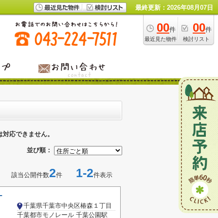
最終更新：2026年08月07日
00
00
件
件
最近見た物件
検討リスト
は対応できません。
並び順：
2
1-2
該当公開件数
件
件表示
ナ
千葉県千葉市中央区椿森１丁目
千葉都市モノレール 千葉公園駅