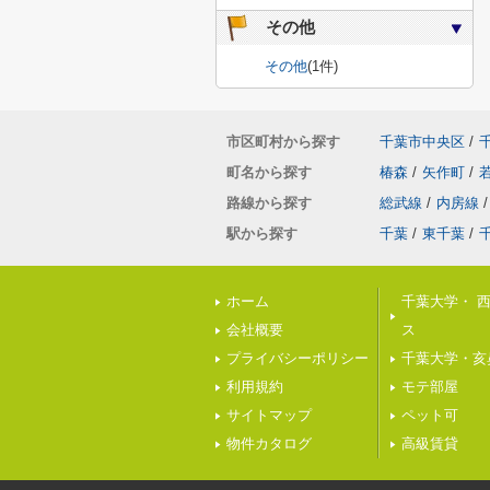
その他
その他
(1件)
市区町村から探す
千葉市中央区
/
町名から探す
椿森
/
矢作町
/
路線から探す
総武線
/
内房線
/
駅から探す
千葉
/
東千葉
/
ホーム
千葉大学・ 
会社概要
ス
プライバシーポリシー
千葉大学・亥
利用規約
モテ部屋
サイトマップ
ペット可
物件カタログ
高級賃貸