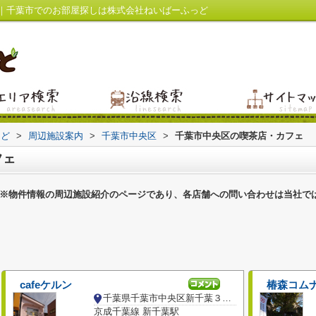
｜千葉市でのお部屋探しは株式会社ねいばーふっど
っど
>
周辺施設案内
>
千葉市中央区
>
千葉市中央区の喫茶店・カフェ
フェ
※物件情報の周辺施設紹介のページであり、各店舗への問い合わせは当社で
cafeケルン
椿森コム
千葉県千葉市中央区新千葉３丁目
京成千葉線 新千葉駅