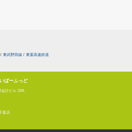
/
東武野田線
/
東葉高速鉄道
いばーふっど
会計ビル 20A
 千葉店