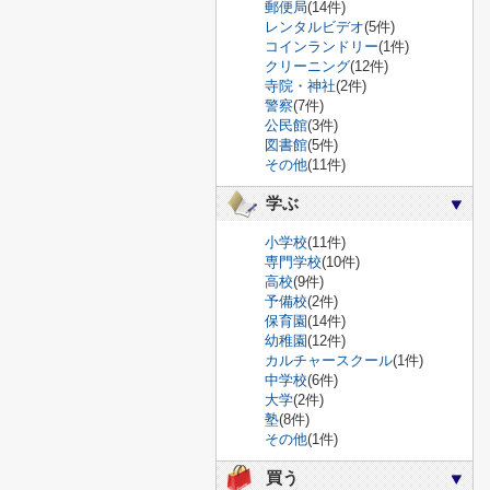
郵便局
(14件)
レンタルビデオ
(5件)
コインランドリー
(1件)
クリーニング
(12件)
寺院・神社
(2件)
警察
(7件)
公民館
(3件)
図書館
(5件)
その他
(11件)
学ぶ
小学校
(11件)
専門学校
(10件)
高校
(9件)
予備校
(2件)
保育園
(14件)
幼稚園
(12件)
カルチャースクール
(1件)
中学校
(6件)
大学
(2件)
塾
(8件)
その他
(1件)
買う