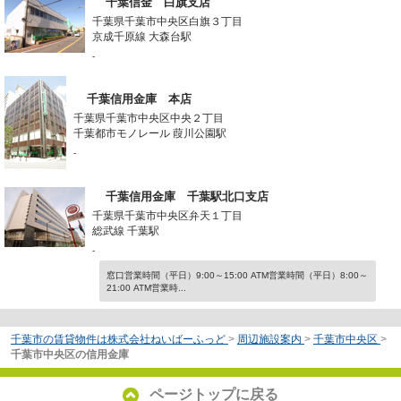
千葉信金 白旗支店
千葉県千葉市中央区白旗３丁目
京成千原線 大森台駅
-
千葉信用金庫 本店
千葉県千葉市中央区中央２丁目
千葉都市モノレール 葭川公園駅
-
千葉信用金庫 千葉駅北口支店
千葉県千葉市中央区弁天１丁目
総武線 千葉駅
-
窓口営業時間（平日）9:00～15:00 ATM営業時間（平日）8:00～
21:00 ATM営業時...
千葉市の賃貸物件は株式会社ねいばーふっど
>
周辺施設案内
>
千葉市中央区
>
千葉市中央区の信用金庫
ページトップに戻る