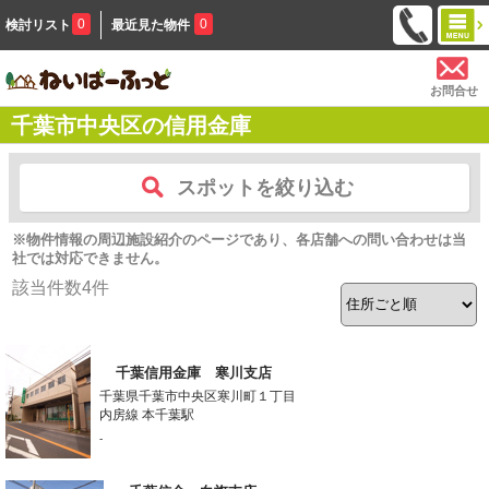
0
0
検討リスト
最近見た物件
お問合せ
千葉市中央区の信用金庫
スポットを絞り込む
※物件情報の周辺施設紹介のページであり、各店舗への問い合わせは当
社では対応できません。
該当件数
4
件
千葉信用金庫 寒川支店
千葉県千葉市中央区寒川町１丁目
内房線 本千葉駅
-