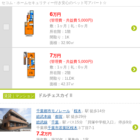
セコム・ホームセキュリティー付き安心のペット可アパート☆
6
万
円
(管理費・共益費 5,000円)
敷：1ヶ月｜礼：0ヶ月
所在階：1階
間取り：1K
面積：32.90㎡
7
万
円
(管理費・共益費 5,000円)
敷：1ヶ月｜礼：0ヶ月
所在階：2階
間取り：1LDK
面積：42.37㎡
ドルチェスカイⅡ
賃貸｜マンション
千葉都市モノレール
「
桜木
」駅 徒歩14分
総武本線
「
都賀
」駅 徒歩29分
総武線
「
千葉
」駅 バス15分 「貝塚中学校入口」 停歩9分
千葉県
千葉市若葉区
桜木
３丁目7-1
7.2
万円
築年数：築20年 ｜募集中：
1室