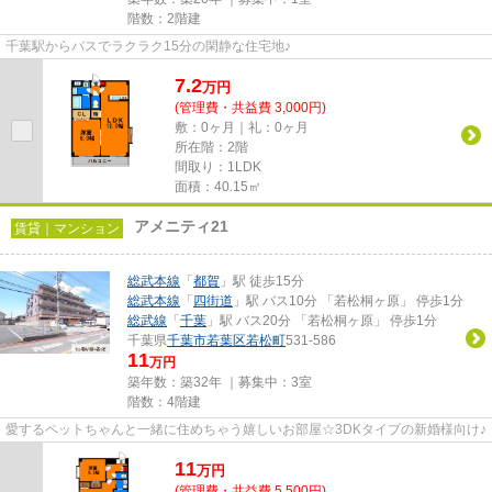
階数：2階建
千葉駅からバスでラクラク15分の閑静な住宅地♪
7.2
万
円
(管理費・共益費 3,000円)
敷：0ヶ月｜礼：0ヶ月
所在階：2階
間取り：1LDK
面積：40.15㎡
アメニティ21
賃貸｜マンション
総武本線
「
都賀
」駅 徒歩15分
総武本線
「
四街道
」駅 バス10分 「若松桐ヶ原」 停歩1分
総武線
「
千葉
」駅 バス20分 「若松桐ヶ原」 停歩1分
千葉県
千葉市若葉区
若松町
531-586
11
万円
築年数：築32年 ｜募集中：
3室
階数：4階建
愛するペットちゃんと一緒に住めちゃう嬉しいお部屋☆3DKタイプの新婚様向け♪
11
万
円
(管理費・共益費 5,500円)