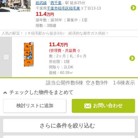
総武線
「
西千葉
」駅 徒歩25分
千葉県
千葉市稲毛区
稲毛東
３丁目13-13
11.4
万円
築年数：築36年 ｜募集中：
1室
階数：3階建
人気の駅近！ＪＲ稲毛駅から徒歩3分♪ 経済的な都市ガス供給！
11.4
万
円
(管理費・共益費 -)
敷：2ヶ月｜礼：0ヶ月
所在階：1階
間取り：2LDK
面積：60.39㎡
該当公開件数
6
棟 空き数
9
件
1-6
棟表示
チェックした物件をまとめて
検討リストに追加
お問い合わせ
さらに条件を絞り込む