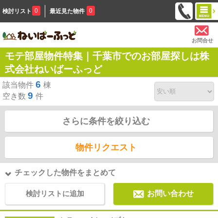
0
0
検討リスト
最近見た物件
お問合せ
モテ部屋物件特集｜千葉市でのお部屋探しは株
式会社ねいばーふっど
6
該当物件
棟
9
空き数
件
さらに条件を絞り込む
物件リクエスト
チェックした物件をまとめて
検討リストに追加
お問い合わせ