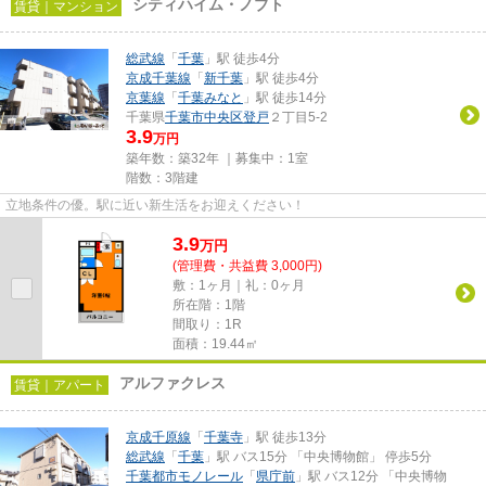
シティハイム・ノブト
賃貸｜マンション
総武線
「
千葉
」駅 徒歩4分
京成千葉線
「
新千葉
」駅 徒歩4分
京葉線
「
千葉みなと
」駅 徒歩14分
千葉県
千葉市中央区
登戸
２丁目5-2
3.9
万円
築年数：築32年 ｜募集中：
1室
階数：3階建
立地条件の優。駅に近い新生活をお迎えください！
3.9
万
円
(管理費・共益費 3,000円)
敷：1ヶ月｜礼：0ヶ月
所在階：1階
間取り：1R
面積：19.44㎡
アルファクレス
賃貸｜アパート
京成千原線
「
千葉寺
」駅 徒歩13分
総武線
「
千葉
」駅 バス15分 「中央博物館」 停歩5分
千葉都市モノレール
「
県庁前
」駅 バス12分 「中央博物