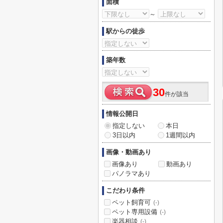
面積
～
駅からの徒歩
築年数
30
件が該当
情報公開日
指定しない
本日
3日以内
1週間以内
画像・動画あり
画像あり
動画あり
パノラマあり
こだわり条件
ペット飼育可
(-)
ペット専用設備
(-)
楽器相談
(-)