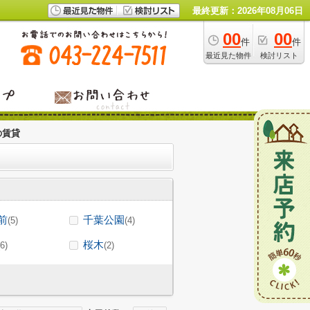
最終更新：2026年08月06日
00
00
件
件
最近見た物件
検討リスト
の賃貸
前
千葉公園
(5)
(4)
桜木
(6)
(2)