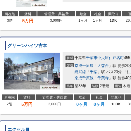
所在階
賃料
管理費・共益費
敷金
礼金
間取り
5
万円
3階
3,000円
1ヶ月
1ヶ月
1DK
26
グリーンハイツ吉本
千葉県
千葉市中央区
仁戸名町
455
住所
交通
京成千原線
「
大森台
」駅 徒歩20
総武線
「
千葉
」駅 バス20分 「
京成千原線
「
千葉寺
」駅 徒歩40
築38年
2階建
木造
築年
階数
構造
所在階
賃料
管理費・共益費
敷金
礼金
間取り
5
万円
0ヶ月
0ヶ月
2階
2,000円
1LDK
3
エクセルⅢ