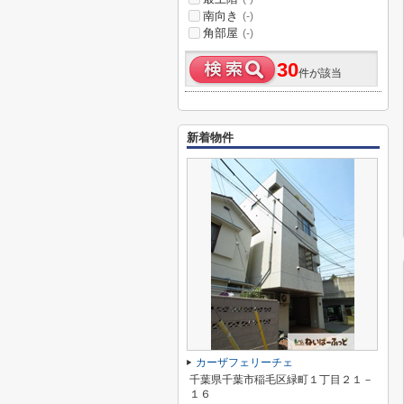
南向き
(-)
角部屋
(-)
30
件が該当
新着物件
カーザフェリーチェ
千葉県千葉市稲毛区緑町１丁目２１－
１６