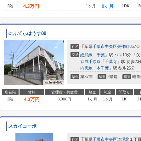
4.3
万円
0ヶ月
2階
-
1ヶ月
1DK
3
にふてぃはうす89
千葉県
千葉市中央区
矢作町
857-3
住所
交通
総武線
「
千葉
」駅 バス10分 「
京成千原線
「
千葉寺
」駅 徒歩23
内房線
「
本千葉
」駅 徒歩26分
築37年
2階建
軽量
築年
階数
構造
所在階
賃料
管理費・共益費
敷金
礼金
間取り
4.3
万円
2階
3,000円
1ヶ月
1ヶ月
1K
2
スカイコーポ
千葉県
千葉市中央区
道場北
１丁
住所