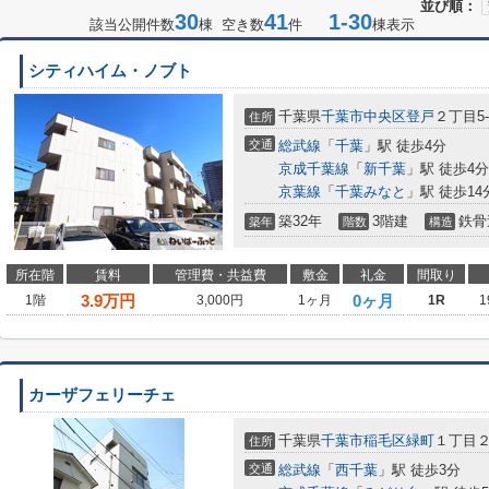
並び順：
30
41
1-30
該当公開件数
棟 空き数
件
棟表示
シティハイム・ノブト
千葉県
千葉市中央区
登戸
２丁目5-
住所
交通
総武線
「
千葉
」駅 徒歩4分
京成千葉線
「
新千葉
」駅 徒歩4分
京葉線
「
千葉みなと
」駅 徒歩14
築32年
3階建
鉄骨
築年
階数
構造
所在階
賃料
管理費・共益費
敷金
礼金
間取り
3.9
万円
0ヶ月
1階
3,000円
1ヶ月
1R
1
カーザフェリーチェ
千葉県
千葉市稲毛区
緑町
１丁目
住所
交通
総武線
「
西千葉
」駅 徒歩3分