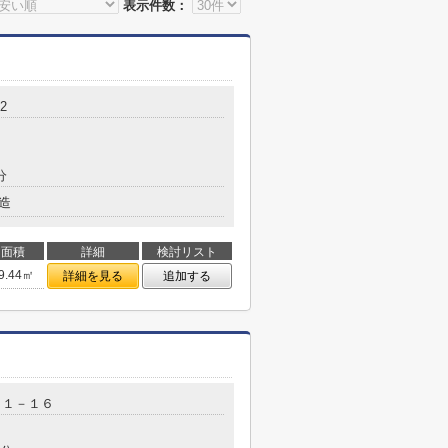
表示件数：
2
分
造
面積
詳細
検討リスト
9.44㎡
詳細を見る
追加する
２１－１６