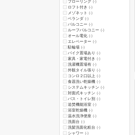
フローリング
(-)
ロフト付き
(-)
メゾネット
(-)
ベランダ
(-)
バルコニー
(-)
ルーフバルコニー
(-)
オール電化
(-)
エレベーター
(-)
駐輪場
(-)
バイク置場あり
(-)
家具・家電付き
(-)
洗濯機置場有
(-)
外観タイル張り
(-)
コンロ２口以上
(-)
食器洗い乾燥機
(-)
システムキッチン
(-)
対面式キッチン
(-)
バス・トイレ別
(-)
追焚機能浴室
(-)
浴室乾燥機
(-)
温水洗浄便座
(-)
洗面台
(-)
洗髪洗面化粧台
(-)
シャワー
(-)