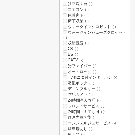
独立洗面台
(-)
エアコン
(-)
床暖房
(-)
床下収納
(-)
ウォークインクロゼット
(-)
ウォークインシューズクロゼット
(-)
収納豊富
(-)
CS
(-)
BS
(-)
CATV
(-)
光ファイバー
(-)
オートロック
(-)
TVモニタ付インターホン
(-)
宅配ボックス
(-)
ディンプルキー
(-)
防犯カメラ
(-)
24時間有人管理
(-)
フロントサービス
(-)
24時間ゴミ出し可
(-)
住戸内覧可能
(-)
コンシェルジュサービス
(-)
駐車場あり
(-)
最上階
(-)