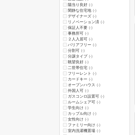
陽当り良好
(-)
閑静な住宅地
(-)
デザイナーズ
(-)
リノベーション済
(-)
保証人不要
(-)
事務所可
(-)
２人入居可
(-)
バリアフリー
(-)
分割可
(-)
分譲タイプ
(-)
眺望良好
(-)
二世帯住宅
(-)
フリーレント
(-)
カードキー
(-)
オープンハウス
(-)
外国人可
(-)
ガスコンロ設置可
(-)
ルームシェア可
(-)
学生向け
(-)
カップル向け
(-)
女性向け
(-)
ファミリー向け
(-)
室内洗濯機置場
(-)