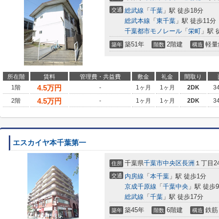
交通
総武線
「
千葉
」駅 徒歩18分
総武本線
「
東千葉
」駅 徒歩11分
千葉都市モノレール
「
栄町
」駅 
築51年
2階建
軽量
築年
階数
構造
所在階
賃料
管理費・共益費
敷金
礼金
間取り
4.5
万円
1階
-
1ヶ月
1ヶ月
2DK
3
4.5
万円
2階
-
1ヶ月
1ヶ月
2DK
3
エスカイヤ本千葉第一
千葉県
千葉市中央区
長洲
１丁目24
住所
交通
内房線
「
本千葉
」駅 徒歩1分
京成千原線
「
千葉中央
」駅 徒歩
総武線
「
千葉
」駅 徒歩17分
築45年
6階建
鉄筋
築年
階数
構造