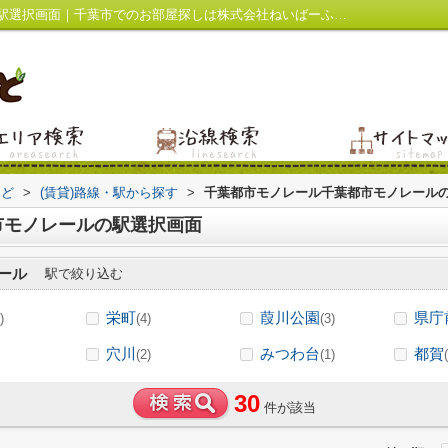
千葉都市モノレール千葉都市モノレールの駅選択画面｜千葉市でのお部屋探しは株式会社ねいばーふっど
っど
>
(賃貸)路線・駅から探す
>
千葉都市モノレール千葉都市モノレール
市モノレールの駅選択画面
ール
駅で絞り込む
栄町
葭川公園
県庁
)
(4)
(3)
穴川
みつわ台
都賀
(2)
(1)
30
件が該当