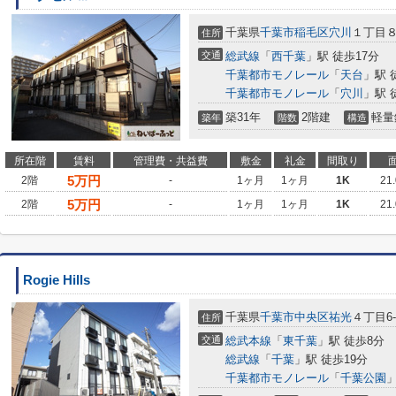
千葉県
千葉市稲毛区
穴川
１丁目
住所
交通
総武線
「
西千葉
」駅 徒歩17分
千葉都市モノレール
「
天台
」駅 
千葉都市モノレール
「
穴川
」駅 
築31年
2階建
軽量
築年
階数
構造
所在階
賃料
管理費・共益費
敷金
礼金
間取り
5
万円
2階
-
1ヶ月
1ヶ月
1K
21
5
万円
2階
-
1ヶ月
1ヶ月
1K
21
Rogie Hills
千葉県
千葉市中央区
祐光
４丁目6-
住所
交通
総武本線
「
東千葉
」駅 徒歩8分
総武線
「
千葉
」駅 徒歩19分
千葉都市モノレール
「
千葉公園
」