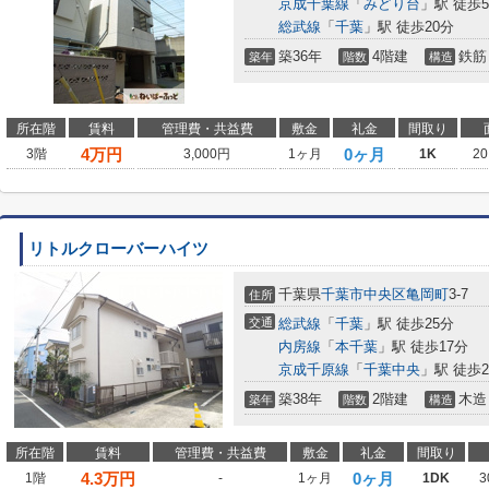
京成千葉線
「
みどり台
」駅 徒歩
総武線
「
千葉
」駅 徒歩20分
築36年
4階建
鉄筋
築年
階数
構造
所在階
賃料
管理費・共益費
敷金
礼金
間取り
4
万円
0ヶ月
3階
3,000円
1ヶ月
1K
20
リトルクローバーハイツ
千葉県
千葉市中央区
亀岡町
3-7
住所
交通
総武線
「
千葉
」駅 徒歩25分
内房線
「
本千葉
」駅 徒歩17分
京成千原線
「
千葉中央
」駅 徒歩2
築38年
2階建
木造
築年
階数
構造
所在階
賃料
管理費・共益費
敷金
礼金
間取り
4.3
万円
0ヶ月
1階
-
1ヶ月
1DK
3