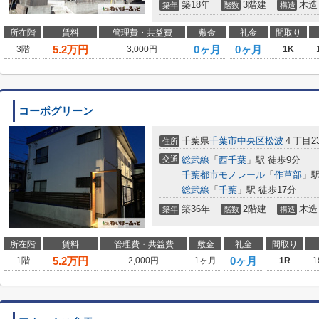
築18年
3階建
木造
築年
階数
構造
所在階
賃料
管理費・共益費
敷金
礼金
間取り
5.2
万円
0ヶ月
0ヶ月
3階
3,000円
1K
コーポグリーン
千葉県
千葉市中央区
松波
４丁目23
住所
交通
総武線
「
西千葉
」駅 徒歩9分
千葉都市モノレール
「
作草部
」駅
総武線
「
千葉
」駅 徒歩17分
築36年
2階建
木造
築年
階数
構造
所在階
賃料
管理費・共益費
敷金
礼金
間取り
5.2
万円
0ヶ月
1階
2,000円
1ヶ月
1R
1