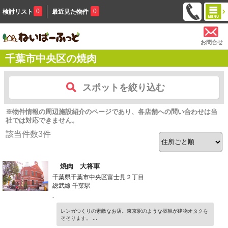
0
0
検討リスト
最近見た物件
お問合せ
千葉市中央区の焼肉
スポットを絞り込む
※物件情報の周辺施設紹介のページであり、各店舗への問い合わせは当
社では対応できません。
該当件数
3
件
焼肉 大将軍
千葉県千葉市中央区富士見２丁目
総武線 千葉駅
-
レンガつくりの素敵なお店。東京駅のような概観が建物オタクを
そそります。 ...