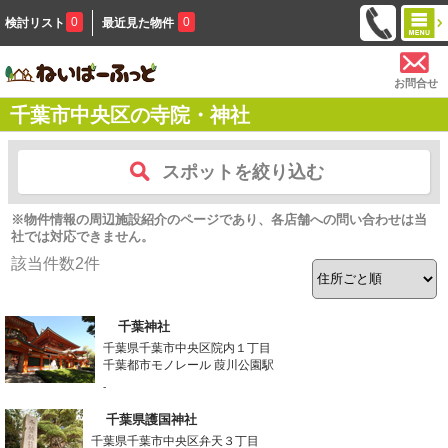
0
0
検討リスト
最近見た物件
お問合せ
千葉市中央区の寺院・神社
スポットを絞り込む
※物件情報の周辺施設紹介のページであり、各店舗への問い合わせは当
社では対応できません。
該当件数
2
件
千葉神社
千葉県千葉市中央区院内１丁目
千葉都市モノレール 葭川公園駅
-
千葉県護国神社
千葉県千葉市中央区弁天３丁目