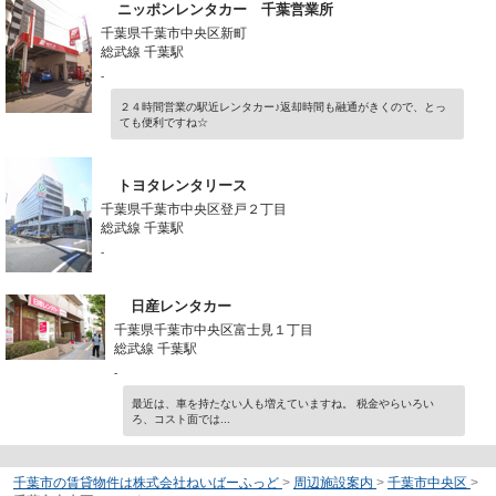
ニッポンレンタカー 千葉営業所
千葉県千葉市中央区新町
総武線 千葉駅
-
２４時間営業の駅近レンタカー♪返却時間も融通がきくので、とっ
ても便利ですね☆
トヨタレンタリース
千葉県千葉市中央区登戸２丁目
総武線 千葉駅
-
日産レンタカー
千葉県千葉市中央区富士見１丁目
総武線 千葉駅
-
最近は、車を持たない人も増えていますね。 税金やらいろい
ろ、コスト面では...
千葉市の賃貸物件は株式会社ねいばーふっど
>
周辺施設案内
>
千葉市中央区
>