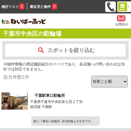
0
0
検討リスト
最近見た物件
お問合せ
千葉市中央区の駐輪場
スポットを絞り込む
※物件情報の周辺施設紹介のページであり、各店舗への問い合わせは当
社では対応できません。
該当件数
1
件
千葉駅東口駐輪所
千葉県千葉市中央区富士見２丁目
総武線 千葉駅
-
駅に一番近い駐輪所 原付駐輪も大丈夫です。