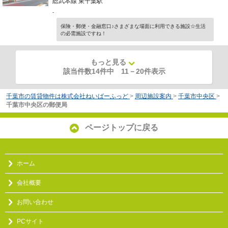
総武本線 東千葉駅
-
保険・郵便・金融窓口♪さまざまな場面に利用できる施設☆生活
の必需施設ですね！
もっと見る
該当件数14件中
11
－
20
件表示
千葉市の賃貸物件は株式会社ねいばーふっど
>
周辺施設案内
>
千葉市中央区
>
千葉市中央区の郵便局
ページトップに戻る
ホーム
会社概要
お問い合わせ
PCサイト