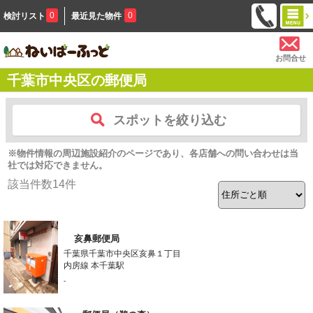
0
0
検討リスト
最近見た物件
お問合せ
千葉市中央区の郵便局
スポットを絞り込む
※物件情報の周辺施設紹介のページであり、各店舗への問い合わせは当
社では対応できません。
該当件数
14
件
亥鼻郵便局
千葉県千葉市中央区亥鼻１丁目
内房線 本千葉駅
-