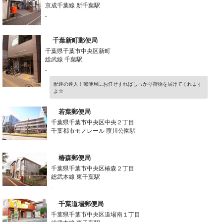
京成千葉線 新千葉駅
-
千葉新町郵便局
千葉県千葉市中央区新町
総武線 千葉駅
-
配達の達人！郵便局にお任せすればしっかり荷物を届けてくれます
よ☆
若葉郵便局
千葉県千葉市中央区中央２丁目
千葉都市モノレール 葭川公園駅
-
椿森郵便局
千葉県千葉市中央区椿森２丁目
総武本線 東千葉駅
-
千葉道場郵便局
千葉県千葉市中央区道場南１丁目