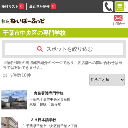
0
0
検討リスト
最近見た物件
お問合せ
千葉市中央区の専門学校
スポットを絞り込む
※物件情報の周辺施設紹介のページであり、各店舗への問い合わせは当
社では対応できません。
該当件数
10
件
青葉看護専門学校
千葉県千葉市中央区青葉町
京成千原線 千葉寺駅
-
３Ｈ日本語学校
千葉県千葉市中央区新千葉２丁目