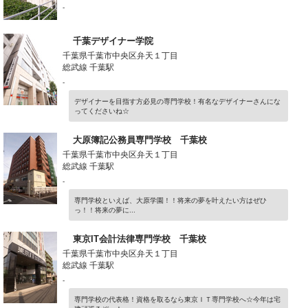
-
千葉デザイナー学院
千葉県千葉市中央区弁天１丁目
総武線 千葉駅
-
デザイナーを目指す方必見の専門学校！有名なデザイナーさんにな
ってくださいね☆
大原簿記公務員専門学校 千葉校
千葉県千葉市中央区弁天１丁目
総武線 千葉駅
-
専門学校といえば、大原学園！！将来の夢を叶えたい方はぜひ
っ！！将来の夢に...
東京IT会計法律専門学校 千葉校
千葉県千葉市中央区弁天１丁目
総武線 千葉駅
-
専門学校の代表格！資格を取るなら東京ＩＴ専門学校へ☆今年は宅