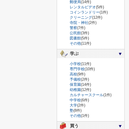
郵便局
(14件)
レンタルビデオ
(5件)
コインランドリー
(1件)
クリーニング
(12件)
寺院・神社
(2件)
警察
(7件)
公民館
(3件)
図書館
(5件)
その他
(11件)
学ぶ
小学校
(11件)
専門学校
(10件)
高校
(9件)
予備校
(2件)
保育園
(14件)
幼稚園
(12件)
カルチャースクール
(1件)
中学校
(6件)
大学
(2件)
塾
(8件)
その他
(1件)
買う