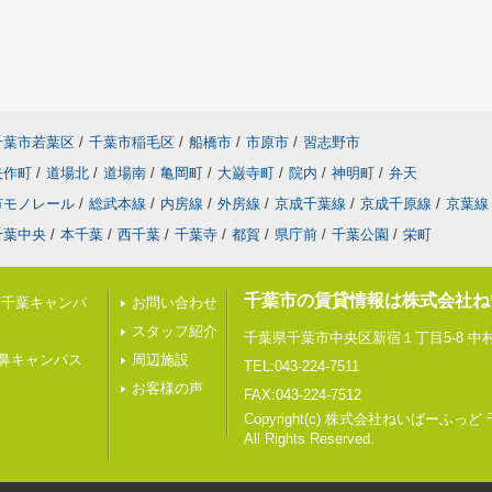
千葉市若葉区
/
千葉市稲毛区
/
船橋市
/
市原市
/
習志野市
矢作町
/
道場北
/
道場南
/
亀岡町
/
大巌寺町
/
院内
/
神明町
/
弁天
市モノレール
/
総武本線
/
内房線
/
外房線
/
京成千葉線
/
京成千原線
/
京葉線
千葉中央
/
本千葉
/
西千葉
/
千葉寺
/
都賀
/
県庁前
/
千葉公園
/
栄町
千葉市の賃貸情報は株式会社ね
西千葉キャンパ
お問い合わせ
スタッフ紹介
千葉県千葉市中央区新宿１丁目5-8 中村
鼻キャンパス
周辺施設
TEL:043-224-7511
お客様の声
FAX:043-224-7512
Copyright(c) 株式会社ねいばーふっど
All Rights Reserved.