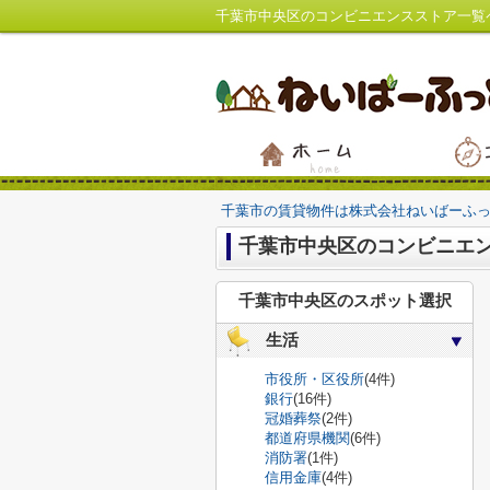
千葉市中央区のコンビニエンスストア一覧
千葉市の賃貸物件は株式会社ねいばーふ
千葉市中央区のコンビニエ
千葉市中央区のスポット選択
生活
市役所・区役所
(4件)
銀行
(16件)
冠婚葬祭
(2件)
都道府県機関
(6件)
消防署
(1件)
信用金庫
(4件)