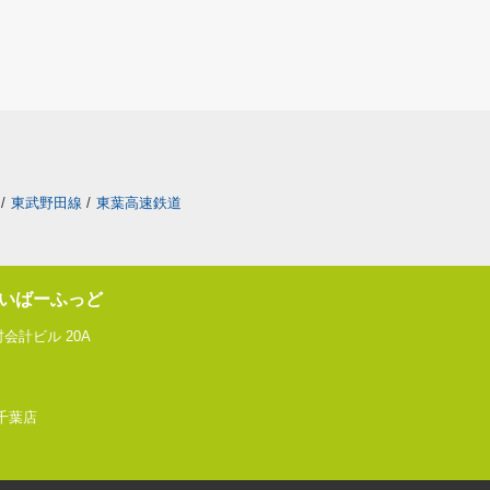
/
東武野田線
/
東葉高速鉄道
いばーふっど
会計ビル 20A
 千葉店