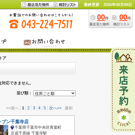
最終更新：2026年08月08日
00
00
件
件
最近見た物件
検討リスト
トア
は対応できません。
並び順：
<<前へ
1
2
3
4
5
次へ>>
最初
レブン千葉寺店
千葉県千葉市中央区青葉町
京成千原線 千葉寺駅