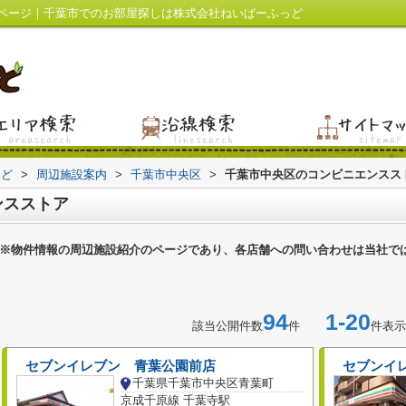
ページ｜千葉市でのお部屋探しは株式会社ねいばーふっど
っど
>
周辺施設案内
>
千葉市中央区
>
千葉市中央区のコンビニエンスス
ンスストア
※物件情報の周辺施設紹介のページであり、各店舗への問い合わせは当社で
94
1-20
該当公開件数
件
件表示
セブンイレブン 青葉公園前店
セブンイ
千葉県千葉市中央区青葉町
京成千原線 千葉寺駅