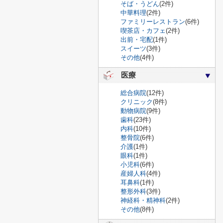
そば・うどん
(2件)
中華料理
(2件)
ファミリーレストラン
(6件)
喫茶店・カフェ
(2件)
出前・宅配
(1件)
スイーツ
(3件)
その他
(4件)
医療
総合病院
(12件)
クリニック
(8件)
動物病院
(9件)
歯科
(23件)
内科
(10件)
整骨院
(6件)
介護
(1件)
眼科
(1件)
小児科
(6件)
産婦人科
(4件)
耳鼻科
(1件)
整形外科
(3件)
神経科・精神科
(2件)
その他
(8件)