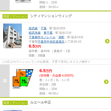
間取り：2DK
面積：34.02㎡
シティマンションウィング
賃貸｜マンション
総武線
「
千葉
」駅 徒歩18分
総武本線
「
東千葉
」駅 徒歩11分
千葉都市モノレール
「
栄町
」駅 徒歩14分
千葉県
千葉市中央区
道場北
１丁目18-10
6.5
万円
築年数：築40年 ｜募集中：
1室
階数：3階建
この広さのマンションでこのお家賃、子育て世代にオススメ物件☆
6.5
万
円
(管理費・共益費 4,000円)
敷：1ヶ月｜礼：1ヶ月
所在階：2階
間取り：2DK
面積：46.00㎡
ルエール中正
賃貸｜マンション