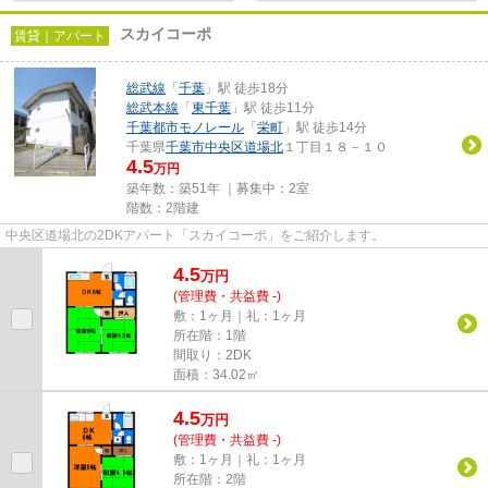
スカイコーポ
賃貸｜アパート
総武線
「
千葉
」駅 徒歩18分
総武本線
「
東千葉
」駅 徒歩11分
千葉都市モノレール
「
栄町
」駅 徒歩14分
千葉県
千葉市中央区
道場北
１丁目１８－１０
4.5
万円
築年数：築51年 ｜募集中：
2室
階数：2階建
中央区道場北の2DKアパート「スカイコーポ」をご紹介します。
4.5
万
円
(管理費・共益費 -)
敷：1ヶ月｜礼：1ヶ月
所在階：1階
間取り：2DK
面積：34.02㎡
4.5
万
円
(管理費・共益費 -)
敷：1ヶ月｜礼：1ヶ月
所在階：2階