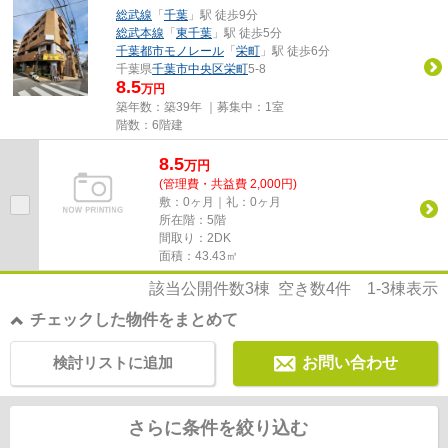
総武線
「
千葉
」駅 徒歩9分
総武本線
「
東千葉
」駅 徒歩5分
千葉都市モノレール
「
栄町
」駅 徒歩6分
千葉県
千葉市中央区
栄町
5-8
8.5
万円
築年数：築39年 ｜募集中：
1室
階数：6階建
8.5
万
円
(管理費・共益費 2,000円)
敷：0ヶ月｜礼：0ヶ月
所在階：5階
間取り：2DK
面積：43.43㎡
該当公開件数
3
棟 空き数
4
件
1-3
棟表示
チェックした物件をまとめて
検討リストに追加
お問い合わせ
さらに条件を絞り込む