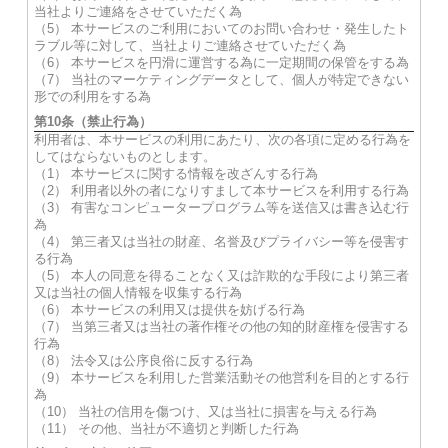
当社よりご連絡をさせていただく為
（5） 本サービスのご利用においてのお問い合わせ・発生したト
ラブル等に対して、当社よりご連絡させていただく為
（6） 本サービスを円滑に運営する為に一定期間の保管をする為
（7） 当社のマーケティングデータとして、個人が特定できない
形での利用をする為
第10条（禁止行為）
利用者は、本サービスの利用にあたり、次の各項に定める行為を
してはならないものとします。
（1） 本サービスに関する情報を改ざんする行為
（2） 利用者以外の者になりすまして本サービスを利用する行為
（3） 有害なコンピュータープログラム等を送信又は書き込む行
為
（4） 第三者又は当社の財産、名誉及びプライバシー等を侵害す
る行為
（5） 本人の同意を得ることなく又は詐欺的な手段により第三者
又は当社の個人情報を収集する行為
（6） 本サービスの利用又は提供を妨げる行為
（7） 当第三者又は当社の著作権その他の知的財産権を侵害する
行為
（8） 法令又は公序良俗に反する行為
（9） 本サービスを利用した営業活動その他営利を目的とする行
為
（10） 当社の信用を傷つけ、又は当社に損害を与える行為
（11） その他、当社が不適切と判断した行為