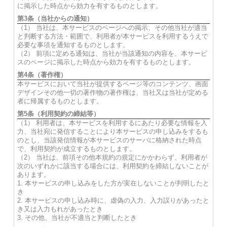
に掲示した時点から効力を有するものとします。
第3条（当社からの通知）
（1） 当社は、本サービスのページへの掲示、その他当社が適当
と判断する方法・範囲で、利用者が本サービスを利用するうえで
必要な事項を通知するものとします。
（2） 前項に定める通知は、当社が当該通知の内容を、本サービ
スのページに掲示した時点から効力を有するものとします。
第4条（著作権）
本サービスにおいて当社が提供するページ等のコンテンツ、画面
デザインその他一切の著作物の著作権は、当社又は当社が定める
者に帰属するものとします。
第5条（利用契約の締結等）
（1） 利用者は、本サービスを利用するにあたり必要な情報を入
力、当社宛に発信することにより本サービスの申し込みをするも
のとし、当該発信情報が本サービスのサーバに格納された時点
で、利用契約が成立するものとします。
（2） 当社は、前項その他本規約の規定にかかわらず、利用者が
次のいずれかに該当する場合には、利用契約を締結しないことが
あります。
1. 本サービスの申し込みをした方が実在しないことが判明したと
き
2. 本サービスの申し込み時に、虚偽の入力、入力誤りがあったと
き又は入力もれがあったとき
3. その他、当社が不適当と判断したとき