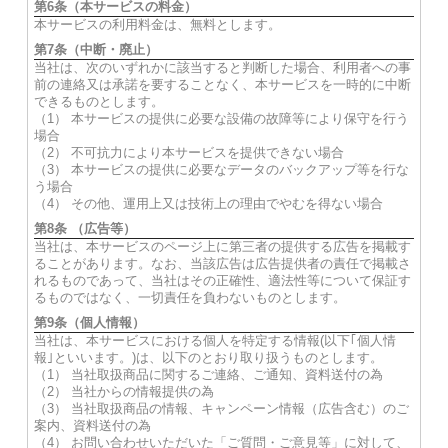
第6条（本サービスの料金）
本サービスの利用料金は、無料とします。
第7条（中断・廃止）
当社は、次のいずれかに該当すると判断した場合、利用者への事
前の連絡又は承諾を要することなく、本サービスを一時的に中断
できるものとします。
（1） 本サービスの提供に必要な設備の故障等により保守を行う
場合
（2） 不可抗力により本サービスを提供できない場合
（3） 本サービスの提供に必要なデータのバックアップ等を行な
う場合
（4） その他、運用上又は技術上の理由でやむを得ない場合
第8条 （広告等）
当社は、本サービスのページ上に第三者の提供する広告を掲載す
ることがあります。なお、当該広告は広告提供者の責任で掲載さ
れるものであって、当社はその正確性、適法性等について保証す
るものではなく、一切責任を負わないものとします。
第9条（個人情報）
当社は、本サービスにおける個人を特定する情報(以下｢個人情
報｣といいます。)は、以下のとおり取り扱うものとします。
（1） 当社取扱商品に関するご連絡、ご通知、資料送付の為
（2） 当社からの情報提供の為
（3） 当社取扱商品の情報、キャンペーン情報（広告含む）のご
案内、資料送付の為
（4） お問い合わせいただいた「ご質問・ご意見等」に対して、