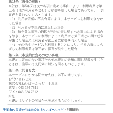
第11条（責任の範囲）
当社は、第5条又は次の各項に定める事由により、利用者又は第
三者（他の利用者を含む）が損害を被った場合であっても、一切
責任を負わないものとします。
（1） 利用者設備の不具合等により、本サービスを利用できなか
った場合
（2） 利用者が本規約に違反した場合
（3） 紛争又は損害の原因が当社の責に帰すべき事由による場合
を除き、本サービスの利用によって利用者と第三者との間で紛争
が生じた場合又は利用者が第三者に損害を与えた場合
（4） その他本サービスを利用することにより、当社の責によら
ずして利用者又は第三者に損害が発生した場合
第12条（本規約に定めのない事項）
本規約に定めのない事項その他本規約の条項に関し疑義を生じた
ときは、協議のうえ円満に解決を図るものとします。
第13条（問合せ先）
本サービスにかかる問合せ先は、以下の通りです。
お問い合わせ先
株式会社ねいばーふっど 千葉店
電話：043-224-7511
FAX：043-224-7512
附則
本規約はサイト公開日から実施するものとします。
千葉市の賃貸物件は株式会社ねいばーふっど
>
利用規約