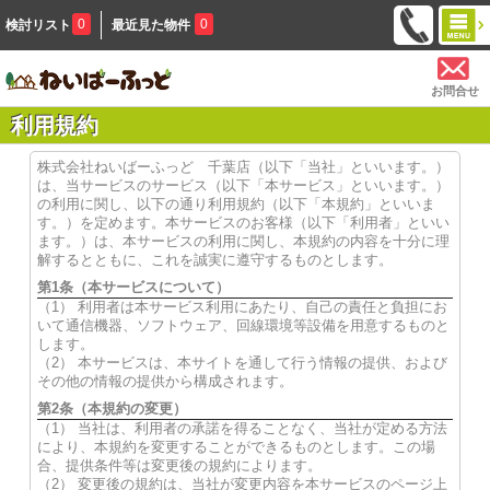
0
0
検討リスト
最近見た物件
お問合せ
利用規約
株式会社ねいばーふっど 千葉店（以下「当社」といいます。）
は、当サービスのサービス（以下「本サービス」といいます。）
の利用に関し、以下の通り利用規約（以下「本規約」といいま
す。）を定めます。本サービスのお客様（以下「利用者」といい
ます。）は、本サービスの利用に関し、本規約の内容を十分に理
解するとともに、これを誠実に遵守するものとします。
第1条（本サービスについて）
（1） 利用者は本サービス利用にあたり、自己の責任と負担にお
いて通信機器、ソフトウェア、回線環境等設備を用意するものと
します。
（2） 本サービスは、本サイトを通して行う情報の提供、および
その他の情報の提供から構成されます。
第2条（本規約の変更）
（1） 当社は、利用者の承諾を得ることなく、当社が定める方法
により、本規約を変更することができるものとします。この場
合、提供条件等は変更後の規約によります。
（2） 変更後の規約は、当社が変更内容を本サービスのページ上