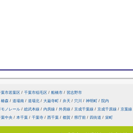
千葉市若葉区
/
千葉市稲毛区
/
船橋市
/
習志野市
椿森
/
道場南
/
道場北
/
大巌寺町
/
弁天
/
穴川
/
神明町
/
院内
市モノレール
/
総武本線
/
内房線
/
外房線
/
京成千葉線
/
京成千原線
/
京葉線
千葉中央
/
本千葉
/
千葉寺
/
西千葉
/
都賀
/
県庁前
/
四街道
/
栄町