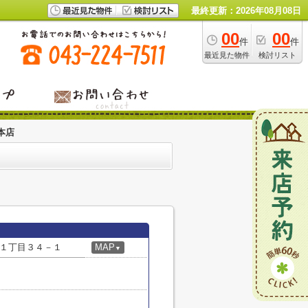
最終更新：2026年08月08日
00
00
件
件
最近見た物件
検討リスト
本店
１丁目３４－１
MAP
▼