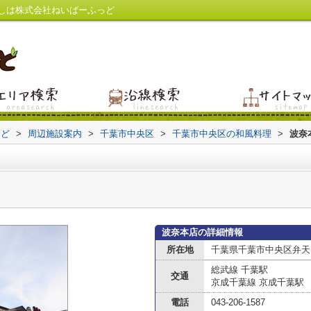
しは株式会社ねいばーふっど
っど
>
周辺施設案内
>
千葉市中央区
>
千葉市中央区の和風料理
>
波奈
波奈本店の詳細情報
所在地
千葉県千葉市中央区弁天
総武線 千葉駅
交通
京成千葉線 京成千葉駅
電話
043-206-1587