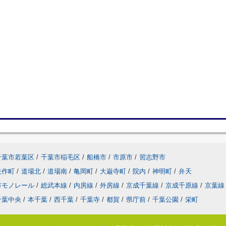
千葉市若葉区
/
千葉市稲毛区
/
船橋市
/
市原市
/
習志野市
矢作町
/
道場北
/
道場南
/
亀岡町
/
大巌寺町
/
院内
/
神明町
/
弁天
市モノレール
/
総武本線
/
内房線
/
外房線
/
京成千葉線
/
京成千原線
/
京葉線
千葉中央
/
本千葉
/
西千葉
/
千葉寺
/
都賀
/
県庁前
/
千葉公園
/
栄町