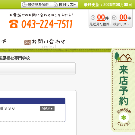
最終更新：2026年08月08日
00
00
件
件
最近見た物件
検討リスト
医療福祉専門学校
町３３６
MAP
▼