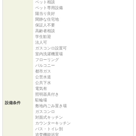
ペット相談
ペット専用設備
陽当り良好
閑静な住宅地
保証人不要
高齢者相談
学生歓迎
法人可
ガスコンロ設置可
室内洗濯機置場
フローリング
バルコニー
都市ガス
公営水道
公共下水
電気有
照明器具付き
駐輪場
設備条件
敷地内ごみ置き場
ガスコンロ
対面式キッチン
カウンターキッチン
バス・トイレ別
追焚機能浴室