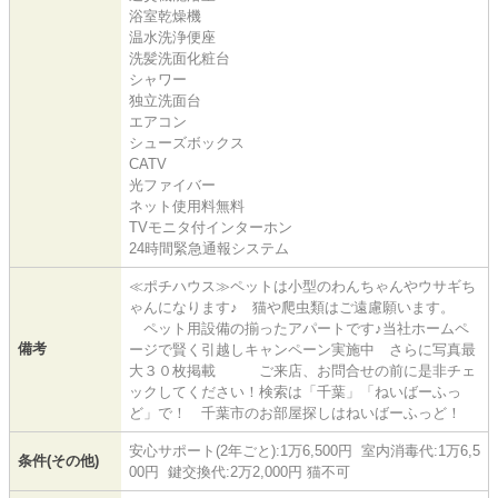
浴室乾燥機
温水洗浄便座
洗髪洗面化粧台
シャワー
独立洗面台
エアコン
シューズボックス
CATV
光ファイバー
ネット使用料無料
TVモニタ付インターホン
24時間緊急通報システム
≪ポチハウス≫ペットは小型のわんちゃんやウサギち
ゃんになります♪ 猫や爬虫類はご遠慮願います。
ペット用設備の揃ったアパートです♪当社ホームペ
備考
ージで賢く引越しキャンペーン実施中 さらに写真最
大３０枚掲載 ご来店、お問合せの前に是非チェ
ックしてください！検索は「千葉」「ねいばーふっ
ど」で！ 千葉市のお部屋探しはねいばーふっど！
安心サポート(2年ごと):1万6,500円 室内消毒代:1万6,5
条件(その他)
00円 鍵交換代:2万2,000円 猫不可