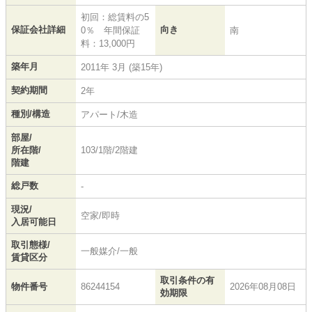
初回：総賃料の5
保証会社詳細
向き
0％ 年間保証
南
料：13,000円
築年月
2011年 3月 (築15年)
契約期間
2年
種別/構造
アパート/木造
部屋/
所在階/
103/1階/2階建
階建
総戸数
-
現況/
空家/即時
入居可能日
取引態様/
一般媒介/一般
賃貸区分
取引条件の有
物件番号
86244154
2026年08月08日
効期限