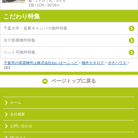
敷：1ヶ月｜礼：0ヶ月
1階 / 1DK / 30.08㎡
こだわり特集
千葉大学・亥鼻キャンパス物件特集
モテ部屋物件特集
ペット可物件特集
千葉市の賃貸物件は株式会社ねいばーふっど
>
物件カタログ
>
ポチハウス
>
103
ページトップに戻る
ホーム
会社概要
お問い合わせ
PCサイト