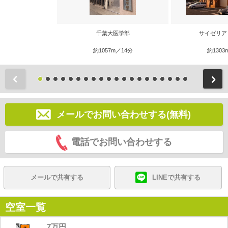
千葉大医学部
サイゼリア
約1057m／14分
約1303
前
メールでお問い合わせする(無料)
電話でお問い合わせする
メールで共有する
LINEで共有する
空室一覧
7万円