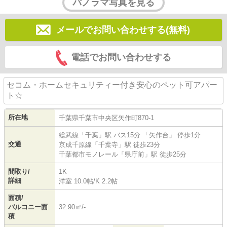
パノラマ写真を見る
メールでお問い合わせする(無料)
電話でお問い合わせする
セコム・ホームセキュリティー付き安心のペット可アパー
ト☆
所在地
千葉県
千葉市中央区
矢作町
870-1
総武線
「
千葉
」駅 バス15分 「矢作台」 停歩1分
交通
京成千原線
「
千葉寺
」駅 徒歩23分
千葉都市モノレール
「
県庁前
」駅 徒歩25分
間取り/
1K
詳細
洋室 10.0帖
/
K 2.2帖
面積/
バルコニー面
32.90㎡/-
積