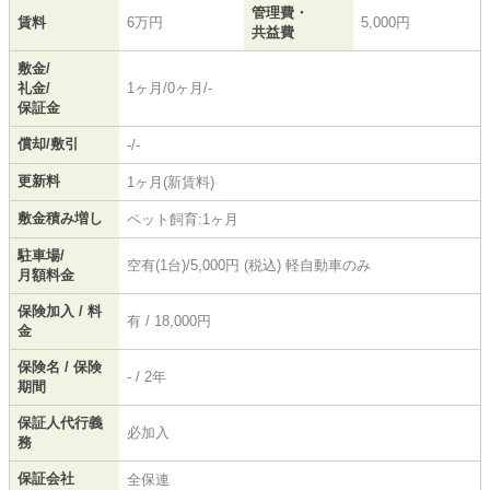
管理費・
賃料
6万円
5,000円
共益費
敷金/
礼金/
1ヶ月/0ヶ月/-
保証金
償却/敷引
-/-
更新料
1ヶ月(新賃料)
敷金積み増し
ペット飼育:1ヶ月
駐車場/
空有(1台)/5,000円 (税込) 軽自動車のみ
月額料金
保険加入 / 料
有 / 18,000円
金
保険名 / 保険
- / 2年
期間
保証人代行義
必加入
務
保証会社
全保連