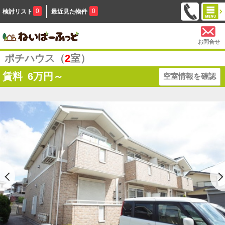
0
0
検討リスト
最近見た物件
お問合せ
ポチハウス（
2
室）
賃料
6
万円～
空室情報を確認