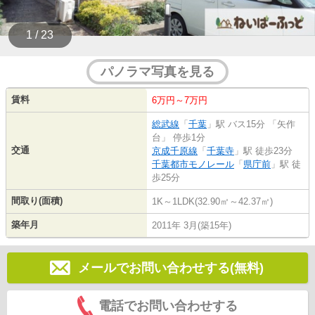
1 / 23
パノラマ写真を見る
賃料
6万円～7万円
総武線
「
千葉
」駅 バス15分 「矢作
台」 停歩1分
交通
京成千原線
「
千葉寺
」駅 徒歩23分
千葉都市モノレール
「
県庁前
」駅 徒
歩25分
間取り(面積)
1K～1LDK(32.90㎡～42.37㎡)
築年月
2011年 3月(築15年)
メールでお問い合わせする(無料)
電話でお問い合わせする