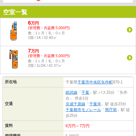
空室一覧
6
万
円
(管理費・共益費 5,000円)
敷：1ヶ月｜礼：0ヶ月
1階 / 1K / 32.90㎡
7
万
円
(管理費・共益費 5,000円)
敷：1ヶ月｜礼：0ヶ月
2階 / 1LDK / 42.37㎡
所在地
千葉県
千葉市中央区
矢作町
870-1
総武線
「
千葉
」駅 バス15分 「矢作
台」 停歩1分
交通
京成千原線
「
千葉寺
」駅 徒歩23分
千葉都市モノレール
「
県庁前
」駅 徒
歩25分
賃料
6万円～7万円
管理費等