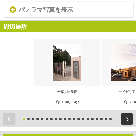
パノラマ写真を表示
周辺施設
千葉大医学部
サイゼリア
約1057m／14分
約1303
前