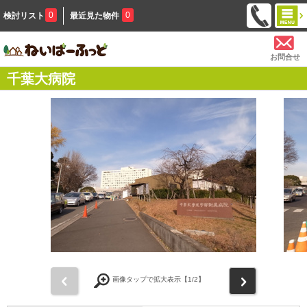
0
0
検討リスト
最近見た物件
お問合せ
千葉大病院
前
次
画像タップで拡大表示【
1
/2】