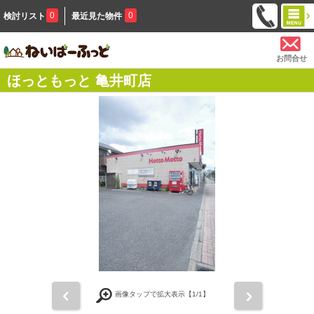
0
0
検討リスト
最近見た物件
お問合せ
ほっともっと 亀井町店
前
次
画像タップで拡大表示【
1
/1】