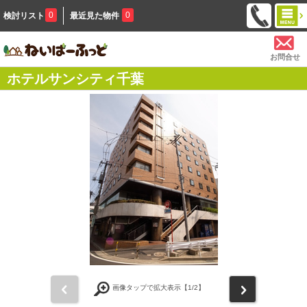
0
0
検討リスト
最近見た物件
お問合せ
ホテルサンシティ千葉
前
次
画像タップで拡大表示【
1
/2】