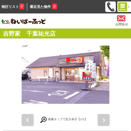
0
0
検討リスト
最近見た物件
お問合せ
吉野家 千葉祐光店
前
次
画像タップで拡大表示【
1
/1】