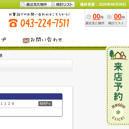
最終更新：2026年08月08日
00
00
件
件
最近見た物件
検討リスト
校
１１２９
MAP
▼