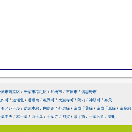
千葉市若葉区
/
千葉市稲毛区
/
船橋市
/
市原市
/
習志野市
矢作町
/
道場北
/
道場南
/
亀岡町
/
大巌寺町
/
院内
/
神明町
/
弁天
市モノレール
/
総武本線
/
内房線
/
外房線
/
京成千葉線
/
京成千原線
/
京葉線
千葉中央
/
本千葉
/
西千葉
/
千葉寺
/
都賀
/
県庁前
/
千葉公園
/
栄町