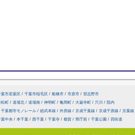
千葉市若葉区
/
千葉市稲毛区
/
船橋市
/
市原市
/
習志野市
若松町
/
道場北
/
道場南
/
神明町
/
亀岡町
/
大巌寺町
/
穴川
/
院内
千葉都市モノレール
/
総武本線
/
外房線
/
京成千葉線
/
京成千原線
/
京葉線
千葉中央
/
本千葉
/
西千葉
/
千葉寺
/
都賀
/
県庁前
/
千葉公園
/
四街道