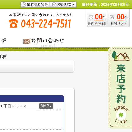
最終更新：2026年08月06日
00
00
件
件
最近見た物件
検討リスト
学校
１丁目２１－２
MAP
▼