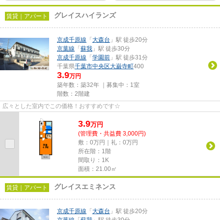
グレイスハイランズ
賃貸｜アパート
京成千原線
「
大森台
」駅 徒歩20分
京葉線
「
蘇我
」駅 徒歩30分
京成千原線
「
学園前
」駅 徒歩31分
千葉県
千葉市中央区
大巌寺町
400
3.9
万円
築年数：築32年 ｜募集中：
1室
階数：2階建
広々とした室内でこの価格！おすすめです☆
3.9
万
円
(管理費・共益費 3,000円)
敷：0万円｜礼：0万円
所在階：1階
間取り：1K
面積：21.00㎡
グレイスエミネンス
賃貸｜アパート
京成千原線
「
大森台
」駅 徒歩20分
京葉線
「
蘇我
」駅 徒歩30分