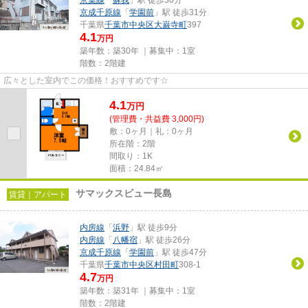
京成千原線
「
学園前
」駅 徒歩31分
千葉県
千葉市中央区
大巌寺町
397
4.1
万円
築年数：築30年 ｜募集中：
1室
階数：2階建
広々とした室内でこの価格！おすすめです☆
4.1
万
円
(管理費・共益費 3,000円)
敷：0ヶ月｜礼：0ヶ月
所在階：2階
間取り：1K
面積：24.84㎡
サマックスビュー長島
賃貸｜アパート
内房線
「
浜野
」駅 徒歩9分
内房線
「
八幡宿
」駅 徒歩26分
京成千原線
「
学園前
」駅 徒歩47分
千葉県
千葉市中央区
村田町
308-1
4.7
万円
築年数：築31年 ｜募集中：
1室
階数：2階建