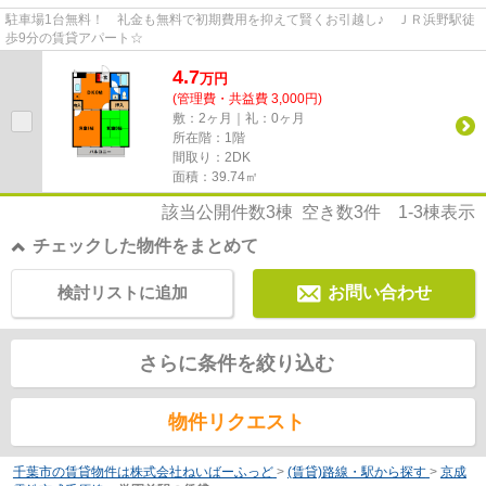
駐車場1台無料！ 礼金も無料で初期費用を抑えて賢くお引越し♪ ＪＲ浜野駅徒
歩9分の賃貸アパート☆
4.7
万
円
(管理費・共益費 3,000円)
敷：2ヶ月｜礼：0ヶ月
所在階：1階
間取り：2DK
面積：39.74㎡
該当公開件数
3
棟 空き数
3
件
1-3
棟表示
チェックした物件をまとめて
検討リストに追加
お問い合わせ
さらに条件を絞り込む
物件リクエスト
千葉市の賃貸物件は株式会社ねいばーふっど
>
(賃貸)路線・駅から探す
>
京成