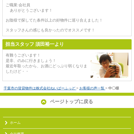
ご職業:会社員
ありがとうございます！
お陰様で探してた条件以上の好物件に巡り合えました！
スタッフさんの感じも良かったのでオススメです！
担当スタッフ 須田裕一より
有難うございます！
是非、のみに行きましょう！
最近年取ったから、お酒にどっぷり弱くなりま
したけど・・
千葉市の賃貸物件は株式会社ねいばーふっど
>
お客様の声一覧
>
中〇様
ページトップに戻る
ホーム