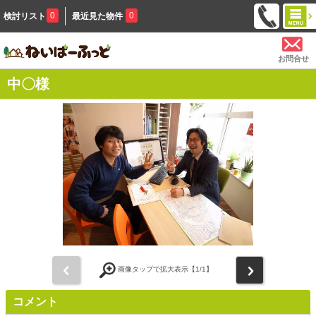
0
0
検討リスト
最近見た物件
お問合せ
中〇様
前
次
画像タップで拡大表示【
1
/1】
コメント