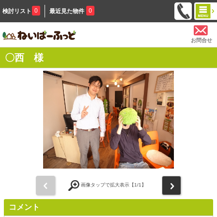
0
0
検討リスト
最近見た物件
お問合せ
〇西 様
前
次
画像タップで拡大表示【
1
/1】
コメント