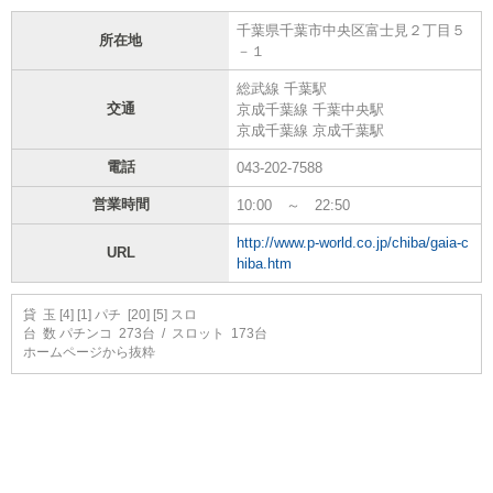
千葉県千葉市中央区富士見２丁目５
所在地
－１
総武線 千葉駅
交通
京成千葉線 千葉中央駅
京成千葉線 京成千葉駅
電話
043-202-7588
営業時間
10:00 ～ 22:50
http://www.p-world.co.jp/chiba/gaia-c
URL
hiba.htm
貸 玉 [4] [1] パチ [20] [5] スロ
台 数 パチンコ 273台 / スロット 173台
ホームページから抜粋