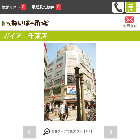
0
0
検討リスト
最近見た物件
お問合せ
ガイア 千葉店
前
次
画像タップで拡大表示【
1
/1】