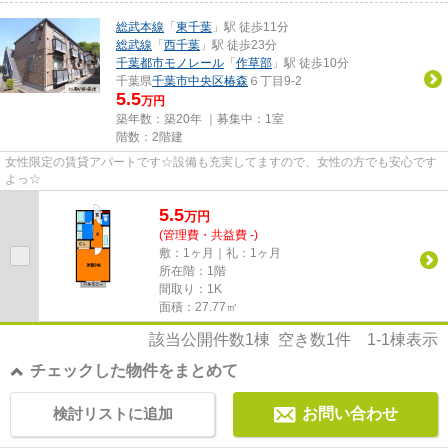
総武本線
「
東千葉
」駅 徒歩11分
総武線
「
西千葉
」駅 徒歩23分
千葉都市モノレール
「
作草部
」駅 徒歩10分
千葉県
千葉市中央区
椿森
６丁目9-2
5.5
万円
築年数：築20年 ｜募集中：
1室
階数：2階建
女性限定の賃貸アパートです☆設備も充実してますので、女性の方でも安心です
よっ☆
5.5
万
円
(管理費・共益費 -)
敷：1ヶ月｜礼：1ヶ月
所在階：1階
間取り：1K
面積：27.77㎡
該当公開件数
1
棟 空き数
1
件
1-1
棟表示
チェックした物件をまとめて
検討リストに追加
お問い合わせ