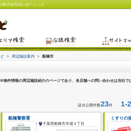
は株式会社ねいばーふっど
っど
>
周辺施設案内
>
船橋市
※物件情報の周辺施設紹介のページであり、各店舗への問い合わせは当社で
23
1-2
該当公開件数
件
船橋警察署
くすりの
千葉県船橋市市場４丁目