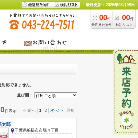
最終更新：2026年08月09日
00
00
件
件
最近見た物件
検討リスト
は対応できません。
並び順：
0
<<前へ
1
2
次へ>>
最初
件表示
福太郎
千葉県船橋市市場４丁目