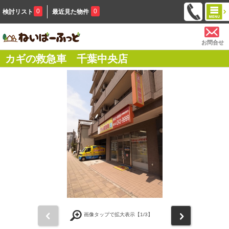
0
0
検討リスト
最近見た物件
お問合せ
カギの救急車 千葉中央店
前
次
画像タップで拡大表示【
1
/3】