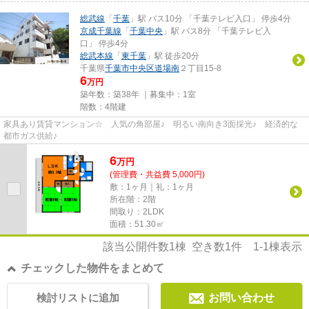
総武線
「
千葉
」駅 バス10分 「千葉テレビ入口」 停歩4分
京成千葉線
「
千葉中央
」駅 バス8分 「千葉テレビ入
口」 停歩4分
総武本線
「
東千葉
」駅 徒歩20分
千葉県
千葉市中央区
道場南
２丁目15-8
6
万円
築年数：築38年 ｜募集中：
1室
階数：4階建
家具あり賃貸マンション☆ 人気の角部屋♪ 明るい南向き3面採光♪ 経済的な
都市ガス供給♪
6
万
円
(管理費・共益費 5,000円)
敷：1ヶ月｜礼：1ヶ月
所在階：2階
間取り：2LDK
面積：51.30㎡
該当公開件数
1
棟 空き数
1
件
1-1
棟表示
チェックした物件をまとめて
検討リストに追加
お問い合わせ