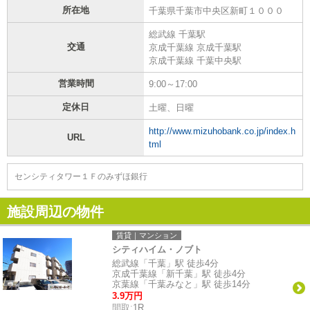
所在地
千葉県千葉市中央区新町１０００
総武線 千葉駅
交通
京成千葉線 京成千葉駅
京成千葉線 千葉中央駅
営業時間
9:00～17:00
定休日
土曜、日曜
http://www.mizuhobank.co.jp/index.h
URL
tml
センシティタワー１Ｆのみずほ銀行
施設周辺の物件
賃貸｜マンション
シティハイム・ノブト
総武線「千葉」駅 徒歩4分
京成千葉線「新千葉」駅 徒歩4分
京葉線「千葉みなと」駅 徒歩14分
3.9万円
間取:
1R