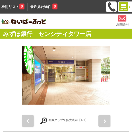
0
0
検討リスト
最近見た物件
お問合せ
みずほ銀行 センシティタワー店
前
次
画像タップで拡大表示【
1
/1】