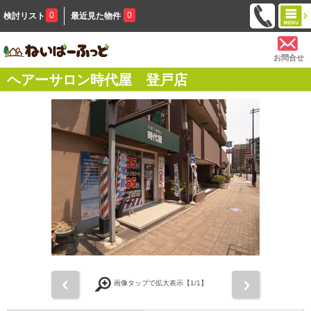
0
0
検討リスト
最近見た物件
お問合せ
ヘアーサロン時代屋 登戸店
前
次
画像タップで拡大表示【
1
/1】