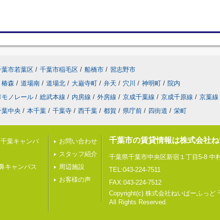
千葉市若葉区
/
千葉市稲毛区
/
船橋市
/
習志野市
椿森
/
道場南
/
道場北
/
大巌寺町
/
弁天
/
穴川
/
神明町
/
院内
市モノレール
/
総武本線
/
内房線
/
外房線
/
京成千葉線
/
京成千原線
/
京葉線
千葉中央
/
本千葉
/
千葉寺
/
西千葉
/
都賀
/
県庁前
/
四街道
/
栄町
千葉市の賃貸情報は株式会社ね
西千葉キャンパ
お問い合わせ
スタッフ紹介
千葉県千葉市中央区新宿１丁目5-8 中村
鼻キャンパス
周辺施設
TEL:043-224-7511
お客様の声
FAX:043-224-7512
Copyright(c) 株式会社ねいばーふっど
All Rights Reserved.