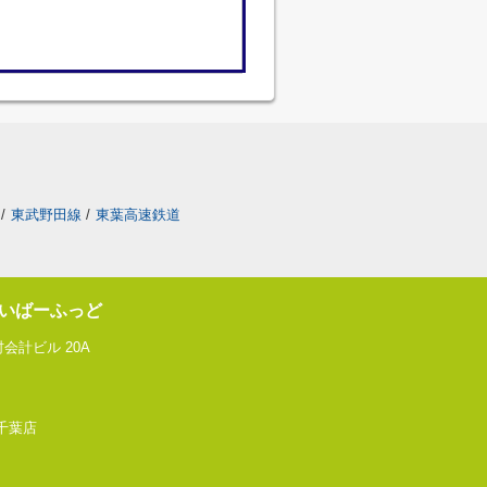
/
東武野田線
/
東葉高速鉄道
いばーふっど
会計ビル 20A
 千葉店