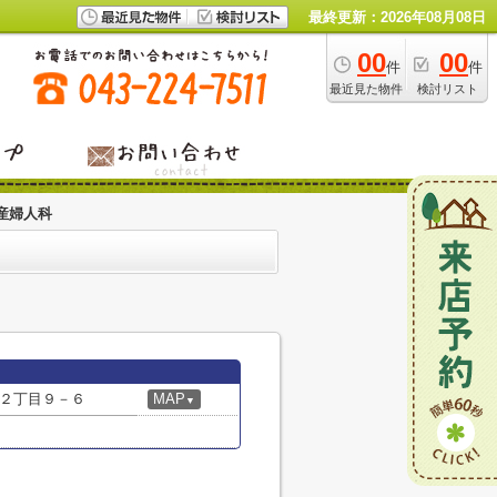
最終更新：2026年08月08日
00
00
件
件
最近見た物件
検討リスト
産婦人科
２丁目９－６
MAP
▼