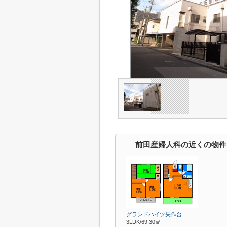
前田産婦人科の近くの物件
グランドハイツ矢作台
3LDK/69.30㎡