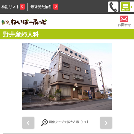
0
0
検討リスト
最近見た物件
お問合せ
野井産婦人科
前
次
画像タップで拡大表示【
1
/1】