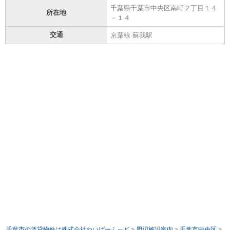
千葉県千葉市中央区南町２丁目１４
所在地
－１４
交通
京葉線 蘇我駅
千葉市の賃貸物件は株式会社ねいばーふっど
>
周辺施設案内
>
千葉市中央区
>