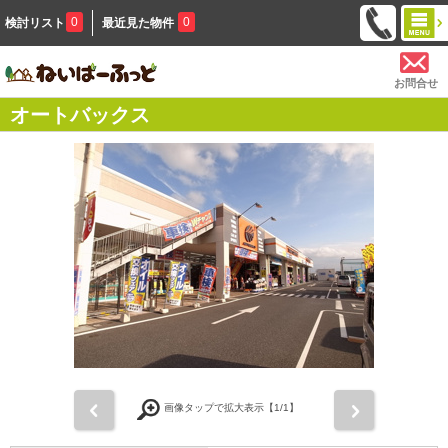
0
0
検討リスト
最近見た物件
お問合せ
オートバックス
前
次
画像タップで拡大表示【
1
/1】