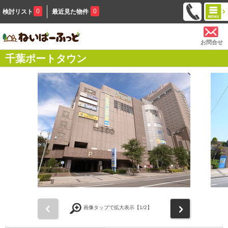
0
0
検討リスト
最近見た物件
お問合せ
千葉ポートタウン
前
次
画像タップで拡大表示【
1
/2】