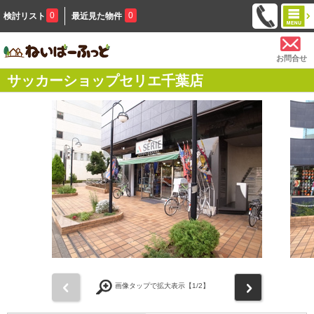
0
0
検討リスト
最近見た物件
お問合せ
サッカーショップセリエ千葉店
前
次
画像タップで拡大表示【
1
/2】