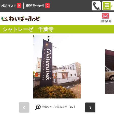
0
0
検討リスト
最近見た物件
お問合せ
シャトレーゼ 千葉寺
前
次
画像タップで拡大表示【
1
/2】