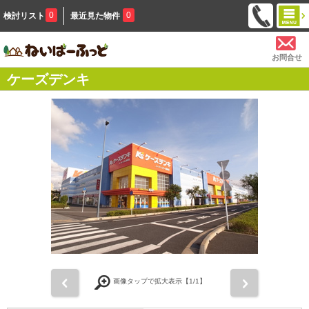
0
0
検討リスト
最近見た物件
お問合せ
ケーズデンキ
前
次
画像タップで拡大表示【
1
/1】