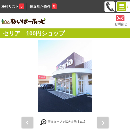
0
0
検討リスト
最近見た物件
お問合せ
セリア 100円ショップ
前
次
画像タップで拡大表示【
1
/1】