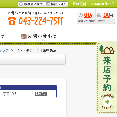
最終更新：2026年08月07日
00
00
件
件
最近見た物件
検討リスト
ョップ
>
ドン・キホーテ千葉中央店
報
丁目10-6
MAP
▼