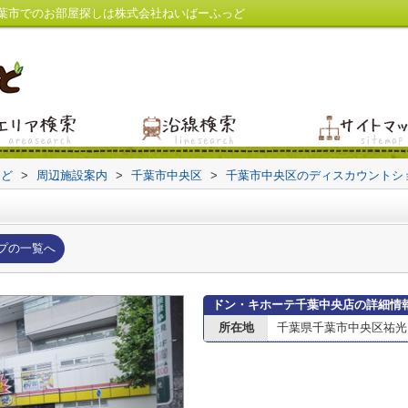
葉市でのお部屋探しは株式会社ねいばーふっど
っど
>
周辺施設案内
>
千葉市中央区
>
千葉市中央区のディスカウントシ
プの一覧へ
ドン・キホーテ千葉中央店の詳細情
所在地
千葉県千葉市中央区祐光３