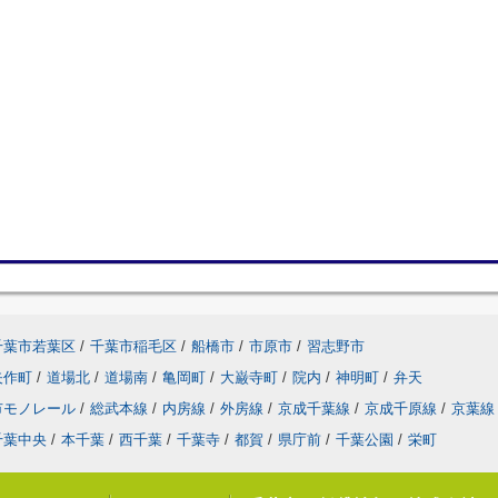
千葉市若葉区
/
千葉市稲毛区
/
船橋市
/
市原市
/
習志野市
矢作町
/
道場北
/
道場南
/
亀岡町
/
大巌寺町
/
院内
/
神明町
/
弁天
市モノレール
/
総武本線
/
内房線
/
外房線
/
京成千葉線
/
京成千原線
/
京葉線
千葉中央
/
本千葉
/
西千葉
/
千葉寺
/
都賀
/
県庁前
/
千葉公園
/
栄町