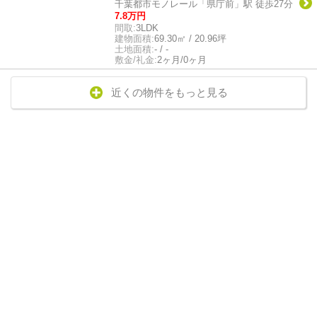
千葉都市モノレール「県庁前」駅 徒歩27分
7.8万円
間取:
3LDK
建物面積:
69.30㎡ / 20.96坪
土地面積:
- / -
敷金/礼金:
2ヶ月/0ヶ月
近くの物件をもっと見る