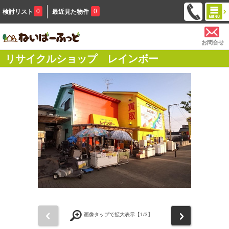
0
0
検討リスト
最近見た物件
お問合せ
リサイクルショップ レインボー
前
次
画像タップで拡大表示【
1
/3】